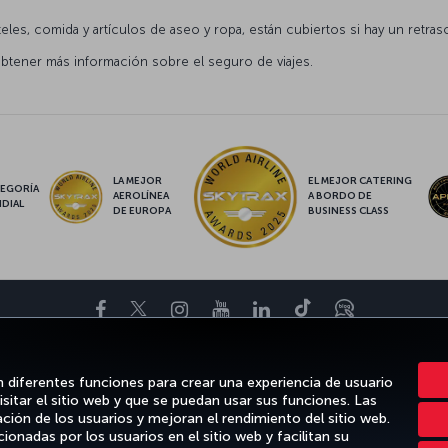
les, comida y artículos de aseo y ropa, están cubiertos si hay un retras
btener más información sobre el seguro de viajes.
LA MEJOR
EL MEJOR CATERING
EGORÍA
AEROLÍNEA
A BORDO DE
DIAL
DE EUROPA
BUSINESS CLASS
Facebook
Twitter
Instagram
YouTube
LinkedIn
TikTok
Blog
OS
DESTINOS FAVORITOS
AYUDA
TURKISH AIRLINES HOLIDAYS
n diferentes funciones para crear una experiencia de usuario
isitar el sitio web y que se puedan usar sus funciones. Las
ción de los usuarios y mejoran el rendimiento del sitio web.
ionadas por los usuarios en el sitio web y facilitan su