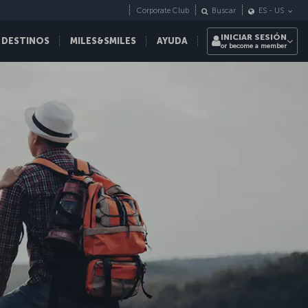
Corporate Club
Buscar
ES
-
US
INICIAR SESIÓN
 DESTINOS
MILES&SMILES
AYUDA
or become a member