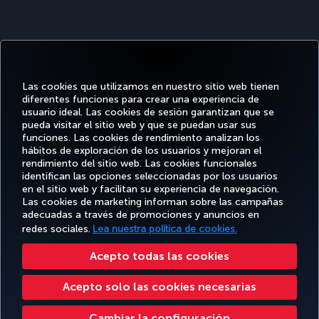
Las cookies que utilizamos en nuestro sitio web tienen
diferentes funciones para crear una experiencia de
usuario ideal. Las cookies de sesión garantizan que se
pueda visitar el sitio web y que se puedan usar sus
funciones. Las cookies de rendimiento analizan los
hábitos de exploración de los usuarios y mejoran el
rendimiento del sitio web. Las cookies funcionales
Facebook
Twitter
Instagram
YouTube
LinkedIn
TikTok
Blog
identifican las opciones seleccionadas por los usuarios
en el sitio web y facilitan su experiencia de navegación.
Las cookies de marketing informan sobre las campañas
OFERTAS
TURKISH
RESERVE Y
DISFRUTE
DESTINOS
adecuadas a través de promociones y anuncios en
Y
AYUDA
AIRLINES
GESTIONE
DE
FAVORITOS
DESTINOS
HOLIDAYS
redes sociales.
Lea nuestra política de cookies.
Acepto todas las cookies
Accesibilidad
Política de privacidad y cookies
Aviso legal
Derechos de los pasajeros
Acepto solo las cookies necesarias
Cambiar la configuración de cookies
Derechos de los interesados de la UE
1-800-874 8875
Cambiar la configuración
Turkish Airlines Copyright © 1996 - 2026