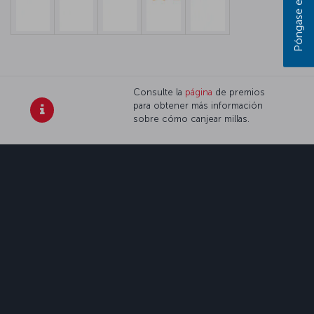
Consulte la
página
de premios
para obtener más información
sobre cómo canjear millas.