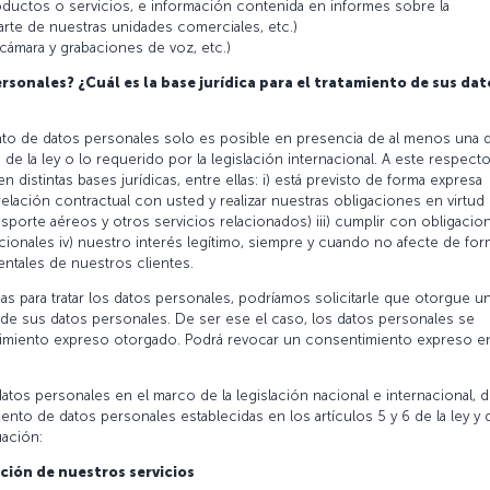
oductos o servicios, e información contenida en informes sobre la
rte de nuestras unidades comerciales, etc.)
, cámara y grabaciones de voz, etc.)
rsonales? ¿Cuál es la base jurídica para el tratamiento de sus dat
iento de datos personales solo es posible en presencia de al menos una 
6 de la ley o lo requerido por la legislación internacional. A este respecto
distintas bases jurídicas, entre ellas: i) está previsto de forma expresa
 relación contractual con usted y realizar nuestras obligaciones en virtud
sporte aéreos y otros servicios relacionados) iii) cumplir con obligacio
ionales iv) nuestro interés legítimo, siempre y cuando no afecte de for
entales de nuestros clientes.
 para tratar los datos personales, podríamos solicitarle que otorgue u
 de sus datos personales. De ser ese el caso, los datos personales se
timiento expreso otorgado. Podrá revocar un consentimiento expreso e
 datos personales en el marco de la legislación nacional e internacional, 
nto de datos personales establecidas en los artículos 5 y 6 de la ley y 
uación:
ación de nuestros servicios