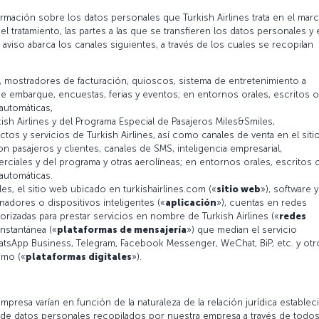
rmación sobre los datos personales que Turkish Airlines trata en el mar
el tratamiento, las partes a las que se transfieren los datos personales y 
 aviso abarca los canales siguientes, a través de los cuales se recopilan
, mostradores de facturación, quioscos, sistema de entretenimiento a
de embarque, encuestas, ferias y eventos; en entornos orales, escritos o
automáticas,
ish Airlines y del Programa Especial de Pasajeros Miles&Smiles,
os y servicios de Turkish Airlines, así como canales de venta en el siti
 pasajeros y clientes, canales de SMS, inteligencia empresarial,
ciales y del programa y otras aerolíneas; en entornos orales, escritos 
automáticas.
ales, el sitio web ubicado en turkishairlines.com («
sitio web
»), software y
nadores o dispositivos inteligentes («
aplicación
»), cuentas en redes
orizadas para prestar servicios en nombre de Turkish Airlines («
redes
instantánea («
plataformas de mensajería
») que median el servicio
atsApp Business, Telegram, Facebook Messenger, WeChat, BiP, etc. y otr
omo («
plataformas digitales
»).
presa varían en función de la naturaleza de la relación jurídica establec
s de datos personales recopilados por nuestra empresa a través de todo