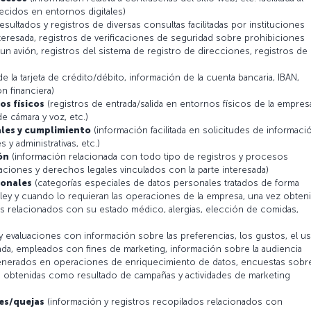
ecidos en entornos digitales)
resultados y registros de diversas consultas facilitadas por instituciones
teresada, registros de verificaciones de seguridad sobre prohibiciones
 un avión, registros del sistema de registro de direcciones, registros de
e la tarjeta de crédito/débito, información de la cuenta bancaria, IBAN,
n financiera)
os físicos
(registros de entrada/salida en entornos físicos de la empres
e cámara y voz, etc.)
ales y cumplimiento
(información facilitada en solicitudes de informaci
 y administrativas, etc.)
ón
(información relacionada con todo tipo de registros y procesos
maciones y derechos legales vinculados con la parte interesada)
sonales
(categorías especiales de datos personales tratados de forma
 la ley y cuando lo requieran las operaciones de la empresa, una vez obten
 relacionados con su estado médico, alergias, elección de comidas,
y evaluaciones con información sobre las preferencias, los gustos, el u
esada, empleados con fines de marketing, información sobre la audiencia
 generados en operaciones de enriquecimiento de datos, encuestas sobr
es obtenidas como resultado de campañas y actividades de marketing
des/quejas
(información y registros recopilados relacionados con