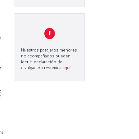
o
Nuestros pasajeros menores
no acompañados pueden
r
leer la declaración de
o
divulgación resumida
aquí
.
a
í
na)