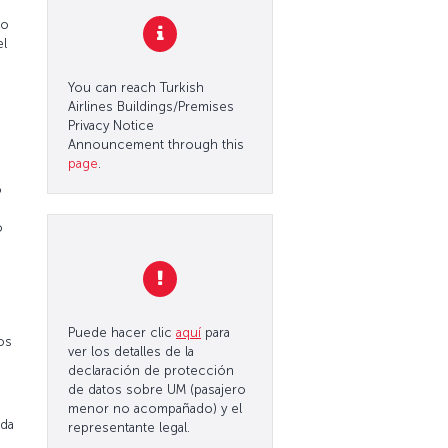
co
el
You can reach Turkish
Airlines Buildings/Premises
Privacy Notice
Announcement through this
page
.
o
o
Puede hacer clic
aquí
para
os
ver los detalles de la
declaración de protección
de datos sobre UM (pasajero
menor no acompañado) y el
ida
representante legal.
s