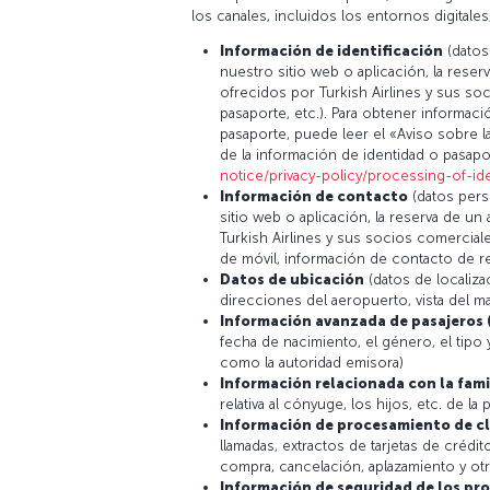
los canales, incluidos los entornos digitales
Información de identificación
(datos
nuestro sitio web o aplicación, la reser
ofrecidos por Turkish Airlines y sus s
pasaporte, etc.). Para obtener informaci
pasaporte, puede leer el «Aviso sobre l
de la información de identidad o pasapo
notice/privacy-policy/processing-of-ide
Información de contacto
(datos pers
sitio web o aplicación, la reserva de un
Turkish Airlines y sus socios comerci
de móvil, información de contacto de re
Datos de ubicación
(datos de localiz
direcciones del aeropuerto, vista del m
Información avanzada de pasajeros 
fecha de nacimiento, el género, el tipo
como la autoridad emisora)
Información relacionada con la famil
relativa al cónyuge, los hijos, etc. de la
Información de procesamiento de cl
llamadas, extractos de tarjetas de crédito
compra, cancelación, aplazamiento y otro
Información de seguridad de los pr