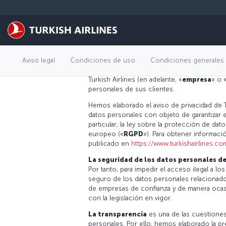
Saltar al contenido principal
Aviso de privacidad sobre l
Aviso legal
Condiciones de uso
Condiciones generales 
personales
Turkish Airlines (en adelante, «
empresa
» o 
personales de sus clientes.
Hemos elaborado el aviso de privacidad de Tü
datos personales con objeto de garantizar el
particular, la ley sobre la protección de dat
europeo («
RGPD
»). Para obtener informaci
publicado en
https://www.turkishairlines.co
La seguridad de los datos personales de
Por tanto, para impedir el acceso ilegal a lo
seguro de los datos personales relacionado
de empresas de confianza y de manera ocas
con la legislación en vigor.
La transparencia
es una de las cuestione
personales. Por ello, hemos elaborado la pr