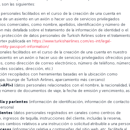
, son las siguientes:
 personales facilitados en el curso de la creación de una cuenta en
va de un asiento en un avión o hacer uso de servicios privilegiados
ocios comerciales, como nombre, apellidos, identificación y número de
ón más detallada sobre el tratamiento de la información de identidad o el
a protección de datos personales de Turkish Airlines sobre el tratamient
rte» publicada en
https://www.turkishairlines.com/es-int/legal-
ntity-passport-information/
onales facilitados en el curso de la creación de una cuenta en nuestro
 asiento en un avión o hacer uso de servicios privilegiados ofrecidos po
ales, como dirección de correo electrónico, número de teléfono, númer
des sociales, dirección, etc.)
ación recopilados con herramientas basadas en la ubicación como
apa, lounge de Turkish Airlines, aparcamiento más cercano)
(«API»)
(datos personales relacionados con el nombre, la nacionalidad, l
 y número de documentos de viaje, la fecha de emisión y vencimiento, as
ia y parientes
(información de identificación, información de contacto
 persona)
ientes
(datos personales registrados en canales como centros de
, ingresos de taquilla, instrucciones del cliente, incluidas la reserva,
s cambios relativos a una instrucción o solicitud atribuible a una perso
ocesos
(información relativa a contraseñas del sitio web, etc. facilitada al