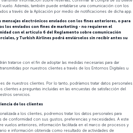
transmitir información sobre reservas, confirmar la compra de su billete
y al vuelo. Además, también puede entablarse una comunicación con los
tados a través de la Aplicación por medio de notificaciones de dicha app.
mensajes electrónicos enviados con los fines anteriores, o para
dos los enviados con fines de marketing - no requieren el
midad con el artículo 6 del Reglamento sobre comunicación
iales, y Turkish Airlines podrá enviárselos sin recibir antes su
án tratarse con el fin de adoptar las medidas necesarias para dar
transmitidas por nuestros clientes a través de los Entornos Digitales u
 de nuestros clientes. Por lo tanto, podríamos tratar datos personales 
os clientes a preguntas incluidas en las encuestas de satisfacción del
uestros servicios.
iencia de los clientes
nalizada a los clientes, podremos tratar los datos personales para
s de conformidad con sus gustos, preferencias y necesidades. A este
re vuelos anteriores, información facilitada en el marco de procesos y
io e información obtenida como resultado de actividades de