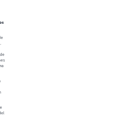
os
de
,
 de
nes
ma
n
n
de
del