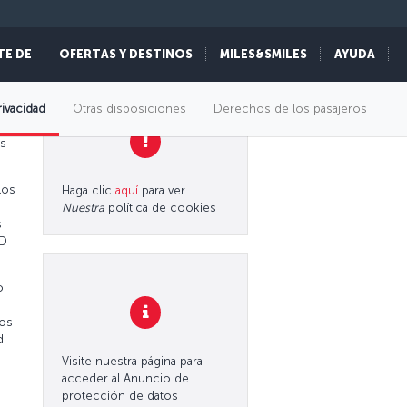
TE DE
OFERTAS Y DESTINOS
MILES&SMILES
AYUDA
rivacidad
Otras disposiciones
Derechos de los pasajeros
os
los
Haga clic
aquí
para ver
Nuestra
política de cookies
s
PD
o.
ios
d
Visite nuestra página para
acceder al Anuncio de
protección de datos