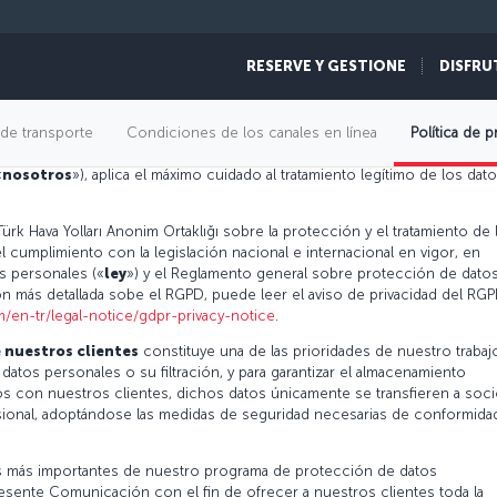
RESERVE Y GESTIONE
DISFRU
a protección y el tratamiento de datos
de transporte
Condiciones de los canales en línea
Política de p
«
nosotros
»), aplica el máximo cuidado al tratamiento legítimo de los dat
rk Hava Yolları Anonim Ortaklığı sobre la protección y el tratamiento de 
 cumplimiento con la legislación nacional e internacional en vigor, en
os personales («
ley
») y el Reglamento general sobre protección de dato
ón más detallada sobe el RGPD, puede leer el aviso de privacidad del RG
m/en-tr/legal-notice/gdpr-privacy-notice
.
 nuestros clientes
constituye una de las prioridades de nuestro trabaj
s datos personales o su filtración, y para garantizar el almacenamiento
s con nuestros clientes, dichos datos únicamente se transfieren a soc
ional, adoptándose las medidas de seguridad necesarias de conformida
s más importantes de nuestro programa de protección de datos
esente Comunicación con el fin de ofrecer a nuestros clientes toda la