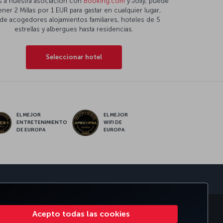
s a nuestra asociación con
Booking.com
y Jolly, puede
ner 2 Millas por 1 EUR para gastar en cualquier lugar,
de acogedores alojamientos familiares, hoteles de 5
estrellas y albergues hasta residencias.
Seleccionar hotel
EL MEJOR
EL MEJOR
ENTRETENIMIENTO
WIFI DE
DE EUROPA
EUROPA
MILES&SMILES
CLUB CORPORATIVO
TURKISH AIRLINES
Acepto todas las cookies