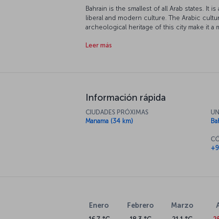
Bahrain is the smallest of all Arab states. It 
liberal and modern culture. The Arabic cultur
archeological heritage of this city make it a 
ultra modern hotel room after a historical tr
Leer más
Información rápida
CIUDADES PRÓXIMAS
UN
Manama (34 km)
Ba
CÓ
+9
Enero
Febrero
Marzo