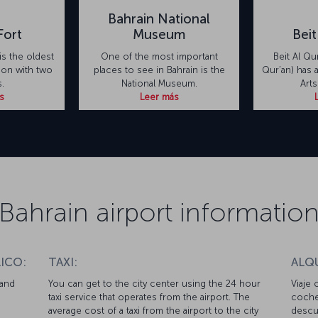
Bahrain National
Fort
Museum
Beit
s the oldest
One of the most important
Beit Al Qu
ion with two
places to see in Bahrain is the
Qur’an) has 
.
National Museum.
Arts
s
Leer más
Bahrain airport informatio
ICO:
TAXI:
ALQ
 and
You can get to the city center using the 24 hour
Viaje 
taxi service that operates from the airport. The
coche
average cost of a taxi from the airport to the city
descue