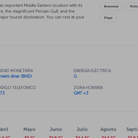
is an important Middle Eastern location with its
Bienestar
Histo
e, the magnificent Persian Gulf, and the
major tourist destination. You can rest at your
Playa
ip around Bahrain.
IDAD MONETARIA
ENERGÍA ELÉCTRICA
hraini dinar (BHD)
G
DIGO TELEFÓNICO
ZONA HORARIA
73
GMT +3
Abril
Mayo
Junio
Julio
Agosto
Sept