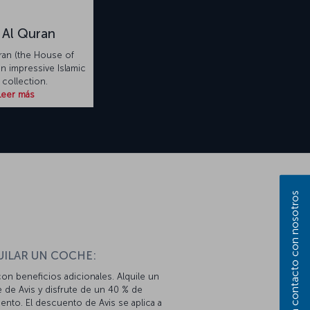
 Al Quran
ran (the House of
an impressive Islamic
 collection.
Leer más
Póngase en contacto con nosotros
n
UILAR UN COCHE:
con beneficios adicionales. Alquile un
 de Avis y disfrute de un 40 % de
nto. El descuento de Avis se aplica a