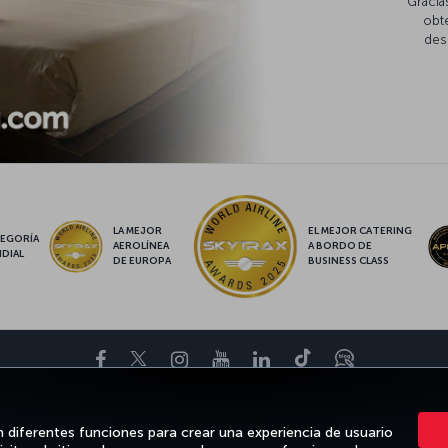
Gracia
obte
des
LA MEJOR
EL MEJOR CATERING
EGORÍA
AEROLÍNEA
A BORDO DE
DIAL
DE EUROPA
BUSINESS CLASS
Facebook
Twitter
Instagram
YouTube
LinkedIn
TikTok
Blog
OS
DESTINOS FAVORITOS
AYUDA
TURKISH AIRLINES HOLIDAYS
n diferentes funciones para crear una experiencia de usuario