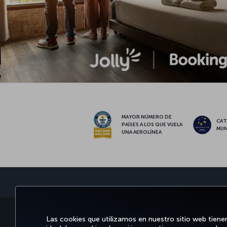
MAYOR NÚMERO DE
CAT
PAÍSES A LOS QUE VUELA
MUN
UNA AEROLÍNEA
RESERVE Y GESTIONE
DISFRUTE DE
OFERTAS Y DESTIN
Las cookies que utilizamos en nuestro sitio web tiene