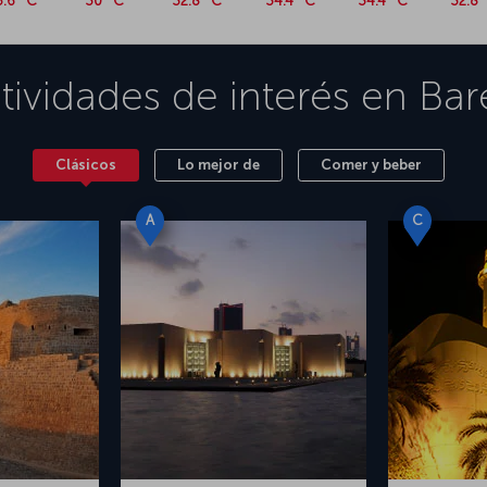
5.6 °C
30 °C
32.8 °C
34.4 °C
34.4 °C
32.8 
tividades de interés en
Bar
Clásicos
Lo mejor de
Comer y beber
A
C