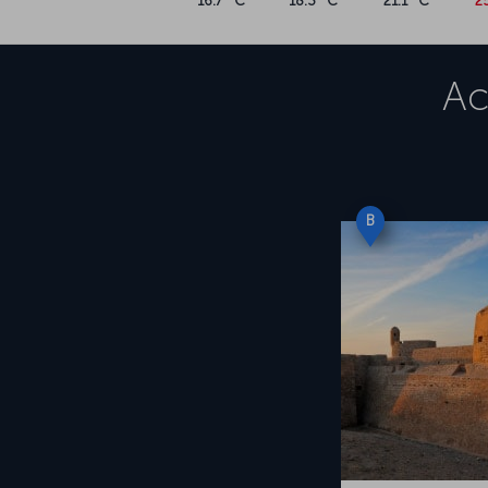
16.7 °C
18.3 °C
21.1 °C
2
Ac
B