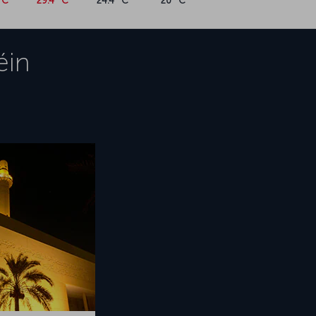
°C
29.4 °C
24.4 °C
20 °C
éin