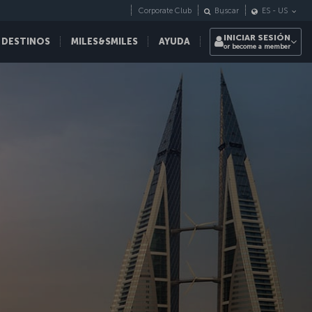
Corporate Club
Buscar
ES
-
US
INICIAR SESIÓN
 DESTINOS
MILES&SMILES
AYUDA
or become a member