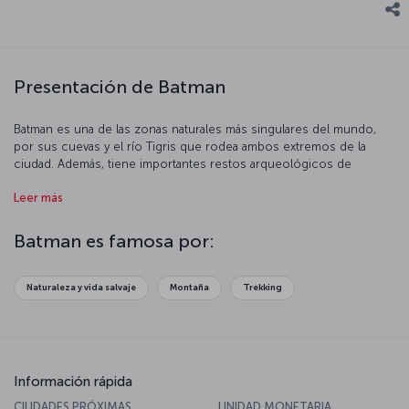
Presentación de Batman
Batman es una de las zonas naturales más singulares del mundo,
por sus cuevas y el río Tigris que rodea ambos extremos de la
ciudad. Además, tiene importantes restos arqueológicos de
numerosas civilizaciones. Hasankeyf, un antiguo barrio de Batman,
Leer más
le llevará en un viaje en el tiempo. Escuche el sonido de la historia
y la naturaleza. El vuelo a Batman está listo para embarque.
Batman es famosa por:
Naturaleza y vida salvaje
Montaña
Trekking
Información rápida
CIUDADES PRÓXIMAS
UNIDAD MONETARIA