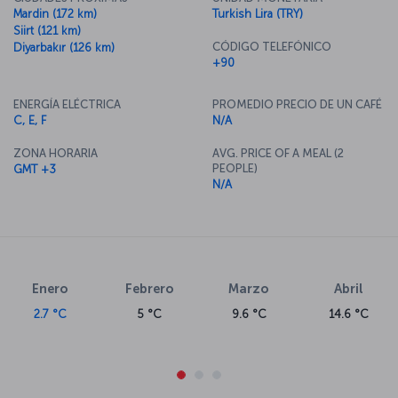
Mardin (172 km)
Turkish Lira (TRY)
Siirt (121 km)
CÓDIGO TELEFÓNICO
Diyarbakır (126 km)
+90
ENERGÍA ELÉCTRICA
PROMEDIO PRECIO DE UN CAFÉ
C, E, F
N/A
ZONA HORARIA
AVG. PRICE OF A MEAL (2
PEOPLE)
GMT +3
N/A
Enero
Febrero
Marzo
Abril
2.7 °C
5 °C
9.6 °C
14.6 °C