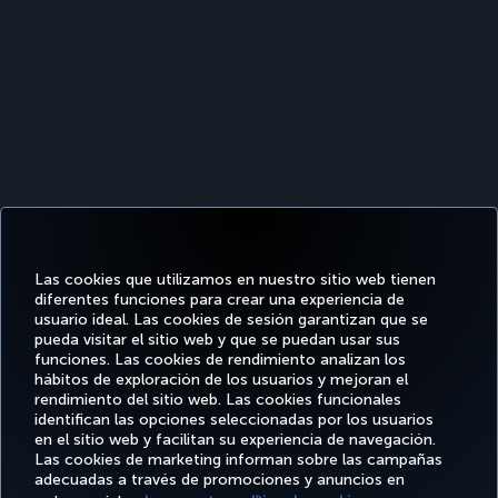
Las cookies que utilizamos en nuestro sitio web tienen
diferentes funciones para crear una experiencia de
usuario ideal. Las cookies de sesión garantizan que se
pueda visitar el sitio web y que se puedan usar sus
funciones. Las cookies de rendimiento analizan los
hábitos de exploración de los usuarios y mejoran el
rendimiento del sitio web. Las cookies funcionales
Facebook
Twitter
Instagram
YouTube
LinkedIn
TikTok
Blog
identifican las opciones seleccionadas por los usuarios
en el sitio web y facilitan su experiencia de navegación.
Las cookies de marketing informan sobre las campañas
OFERTAS
TURKISH
RESERVE Y
DISFRUTE
DESTINOS
adecuadas a través de promociones y anuncios en
Y
AYUDA
AIRLINES
GESTIONE
DE
FAVORITOS
DESTINOS
HOLIDAYS