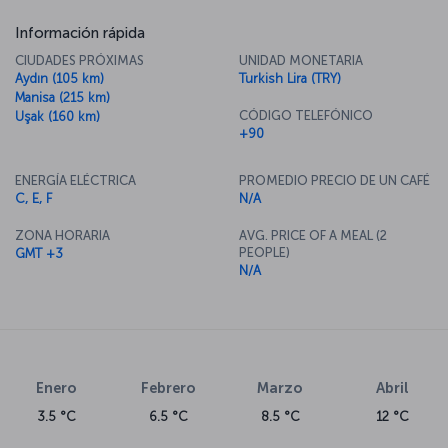
Información rápida
CIUDADES PRÓXIMAS
UNIDAD MONETARIA
Aydın (105 km)
Turkish Lira (TRY)
Manisa (215 km)
CÓDIGO TELEFÓNICO
Uşak (160 km)
+90
ENERGÍA ELÉCTRICA
PROMEDIO PRECIO DE UN CAFÉ
C, E, F
N/A
ZONA HORARIA
AVG. PRICE OF A MEAL (2
PEOPLE)
GMT +3
N/A
Enero
Febrero
Marzo
Abril
3.5 °C
6.5 °C
8.5 °C
12 °C