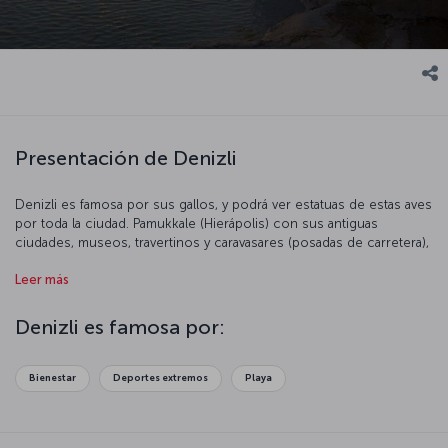
Presentación de Denizli
Denizli es famosa por sus gallos, y podrá ver estatuas de estas aves
por toda la ciudad. Pamukkale (Hierápolis) con sus antiguas
ciudades, museos, travertinos y caravasares (posadas de carretera),
en la Ruta de la Seda hacen de Denizli un importante destino
Leer más
turístico.
Denizli es famosa por:
Bienestar
Deportes extremos
Playa