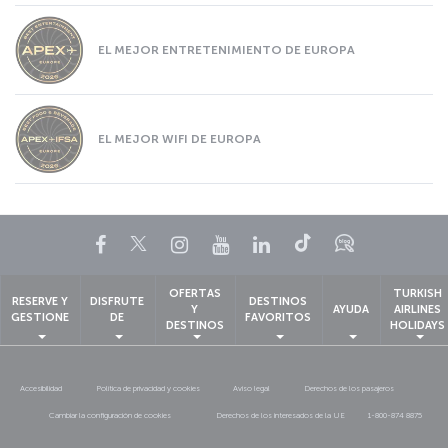
EL MEJOR ENTRETENIMIENTO DE EUROPA
EL MEJOR WIFI DE EUROPA
Facebook
Twitter
Instagram
YouTube
LinkedIn
TikTok
Blog
OFERTAS
TURKISH
RESERVE Y
DISFRUTE
DESTINOS
Y
AYUDA
AIRLINES
GESTIONE
DE
FAVORITOS
DESTINOS
HOLIDAYS
Accesibilidad
Política de privacidad y cookies
Aviso legal
Derechos de los pasajeros
Cambiar la configuración de cookies
Derechos de los interesados de la UE
1-800-874 8875