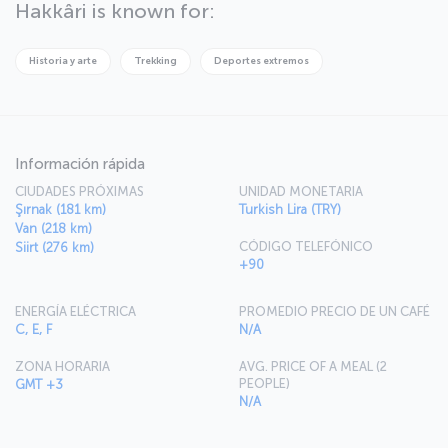
lend themselves to some excellent skiing and extreme sports.
Hakkâri is known for:
Historia y arte
Trekking
Deportes extremos
Información rápida
CIUDADES PRÓXIMAS
UNIDAD MONETARIA
Şırnak (181 km)
Turkish Lira (TRY)
Van (218 km)
CÓDIGO TELEFÓNICO
Siirt (276 km)
+90
ENERGÍA ELÉCTRICA
PROMEDIO PRECIO DE UN CAFÉ
C, E, F
N/A
ZONA HORARIA
AVG. PRICE OF A MEAL (2
PEOPLE)
GMT +3
N/A