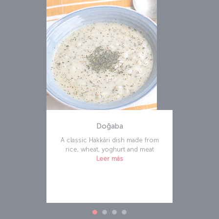
Doğaba
A classic Hakkâri dish made from
rice, wheat, yoghurt and meat
Leer más