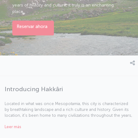
years of history and culture, it truly is an enchanting
place.
Reservar ahora
Introducing Hakkâri
Located in what was once Mesopotamia, this city is characterized
by breathtaking landscape and a rich culture and history. Given its
location, it's been home to many civilizations throughout the years,
and carries the traces of the Persian, Seljuk, Abbasid, Karakoyunlu,
Leer más
Akkoyunlu and Ottoman Empires. Many parts of the city are under
UNESCO world heritage protection, and its topography and climate