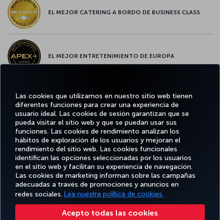
EL MEJOR CATERING A BORDO DE BUSINESS CLASS
EL MEJOR ENTRETENIMIENTO DE EUROPA
Las cookies que utilizamos en nuestro sitio web tienen
EL MEJOR WIFI DE EUROPA
diferentes funciones para crear una experiencia de
usuario ideal. Las cookies de sesión garantizan que se
pueda visitar el sitio web y que se puedan usar sus
funciones. Las cookies de rendimiento analizan los
hábitos de exploración de los usuarios y mejoran el
rendimiento del sitio web. Las cookies funcionales
Facebook
Twitter
Instagram
YouTube
LinkedIn
TikTok
Blog
identifican las opciones seleccionadas por los usuarios
en el sitio web y facilitan su experiencia de navegación.
Las cookies de marketing informan sobre las campañas
OFERTAS
TURKISH
RESERVE Y
DISFRUTE
DESTINOS
adecuadas a través de promociones y anuncios en
Y
AYUDA
AIRLINES
GESTIONE
DE
FAVORITOS
DESTINOS
HOLIDAYS
redes sociales.
Lea nuestra política de cookies.
Acepto todas las cookies