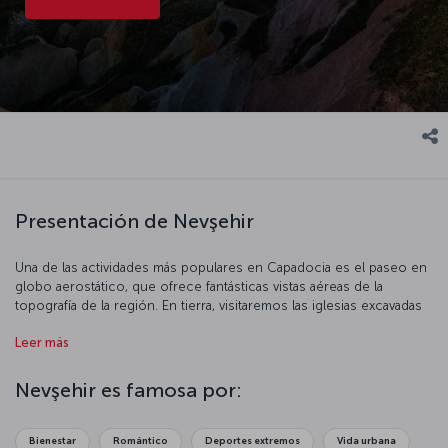
Presentación de Nevşehir
Una de las actividades más populares en Capadocia es el paseo en
globo aerostático, que ofrece fantásticas vistas aéreas de la
topografía de la región. En tierra, visitaremos las iglesias excavadas
en la roca y las extraordinarias ciudades subterráneas de
Leer más
Capadocia. Pasee por los pueblos de la región y maravíllate con la
arquitectura de piedra de las mezquitas, iglesias y casas de estos
antiguos barrios que revelan capas de patrimonio bizantino, griego,
Nevşehir es famosa por:
seleúcida y otomano. Embárquese en una aventura culinaria por la
región multicultural, y
deguste platos tradicionales de Capadocia
en
medio de paisajes de cuento de hadas.
Bienestar
Romántico
Deportes extremos
Vida urbana