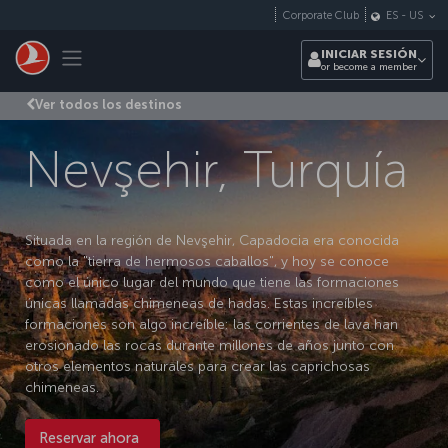
Saltar al contenido principal
Corporate Club
ES
-
US
Toggle navigation
INICIAR SESIÓN
or become a member
Ver todos los destinos
Nevşehir, Turquía
Situada en la región de Nevşehir, Capadocia era conocida
como la "tierra de hermosos caballos", y hoy se conoce
como el único lugar del mundo que tiene las formaciones
únicas llamadas chimeneas de hadas. Estas increíbles
formaciones son algo increíble: las corrientes de lava han
erosionado las rocas durante millones de años junto con
otros elementos naturales para crear las caprichosas
chimeneas.
Reservar ahora