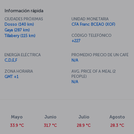
Información rápida
CIUDADES PRÓXIMAS
UNIDAD MONETARIA
Dosso (140 km)
CFA Franc BCEAO (XOF)
Gaya (287 km)
CÓDIGO TELEFÓNICO
Tillabery (115 km)
+227
ENERGÍA ELÉCTRICA
PROMEDIO PRECIO DE UN CAFÉ
C,D,E,F
N/A
ZONA HORARIA
AVG. PRICE OF A MEAL (2
PEOPLE)
GMT +1
N/A
Mayo
Junio
Julio
Agosto
33.9 °C
31.7 °C
28.9 °C
28.3 °C