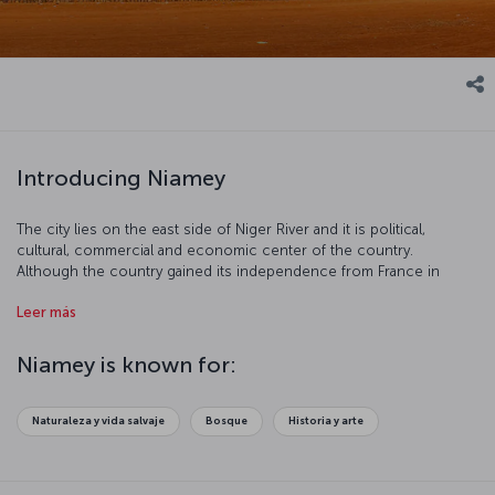
Introducing Niamey
The city lies on the east side of Niger River and it is political,
cultural, commercial and economic center of the country.
Although the country gained its independence from France in
1960, the impacts of France can still be experienced. The city is has
Leer más
an equatorial climate and we suggest you to visit the city between
December and February when the weather is generally dry and
warm. It would be useful to add that thunder squalls between June
Niamey is known for:
and October may hinder daily life.
Naturaleza y vida salvaje
Bosque
Historia y arte