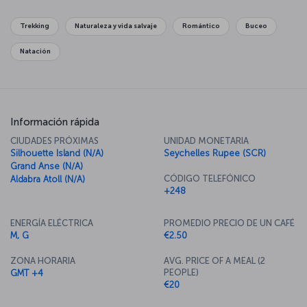
experiences you'll have here.
Trekking
Naturaleza y vida salvaje
Romántico
Buceo
Natación
Información rápida
CIUDADES PRÓXIMAS
UNIDAD MONETARIA
Silhouette Island (N/A)
Seychelles Rupee (SCR)
Grand Anse (N/A)
CÓDIGO TELEFÓNICO
Aldabra Atoll (N/A)
+248
ENERGÍA ELÉCTRICA
PROMEDIO PRECIO DE UN CAFÉ
M, G
€2.50
ZONA HORARIA
AVG. PRICE OF A MEAL (2
PEOPLE)
GMT +4
€20