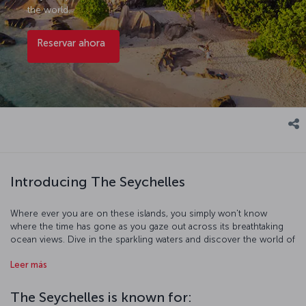
the world.
Reservar ahora
Introducing The Seychelles
Where ever you are on these islands, you simply won't know
where the time has gone as you gaze out across its breathtaking
ocean views. Dive in the sparkling waters and discover the world of
coral reefs beneath, trek through the lush jungles and over
Leer más
volcanic rock, or just take in one of the most incredible sunsets
the world has to offer here in the Seychelles. Enjoying the fresh
seafood the islands are so famous for in their stunning natural
The Seychelles is known for:
surroundings is just another of the countless unforgettable