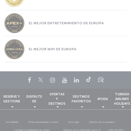
EL MEJOR ENTRETENIMIENTO DE EUROPA
EL MEJOR WIFI DE EUROPA
Facebook
Twitter
Instagram
YouTube
LinkedIn
TikTok
Blog
OFERTAS
TURKISH
RESERVE Y
DISFRUTE
DESTINOS
Y
AYUDA
AIRLINES
GESTIONE
DE
FAVORITOS
DESTINOS
HOLIDAYS
Accesibilidad
Política de privacidad y cookies
Aviso legal
Derechos de los pasajeros
Cambiar la configuración de cookies
Derechos de los interesados de la UE
1-800-874 8875