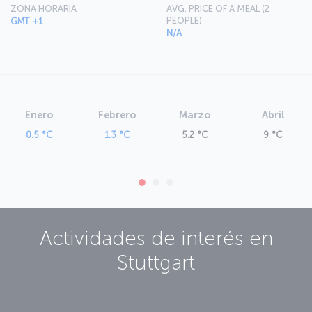
ZONA HORARIA
AVG. PRICE OF A MEAL (2
PEOPLE)
GMT +1
N/A
Enero
Febrero
Marzo
Abril
0.5 °C
1.3 °C
5.2 °C
9 °C
Actividades de interés en
Stuttgart