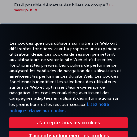
Est-il possible d’émettre des billets de groupe ?
En
savoir plus
Quels services supplémentaires sont pris en charge ?
Les cookies que nous utilisons sur notre site Web ont
En savoir plus
différentes fonctions visant à proposer une expérience
utilisateur idéale. Les cookies de session permettent
aux utilisateurs de visiter le site Web et d'utiliser les
fonctionnalités prévues. Les cookies de performance
analysent les habitudes de navigation des utilisateurs et
améliorent les performances du site Web. Les cookies
fonctionnels identifient les sélections des utilisateurs
TURKISH
MILES
RÉSERVER
OFFRES ET
sur le site Web et optimisent leur expérience de
EXPÉRIENCE
AIDE
AIRLINES
&
ET GÉRER
DESTINATIONS
HOLIDAYS
SMILES
navigation. Les cookies marketing avertissent des
campagnes adaptées en utilisant des informations sur
les promotions et les réseaux sociaux.
Lisez notre
politique relative aux cookies.
Informations Légales
Accessibilité
Confidentialité et cookies
Mentions légales
Droits des passagers
Change Cookie Settings
Règlement en ligne des litiges
J’accepte tous les cookies
EU Data Subjects Rights
Tariffs (Canada)
Air Passenger Protection Regulation (Canada)
Jʼaccepte uniquement les cookies
Accessibility Plan and Feedback Process (Canada)
Accessibility Plan Progress Report