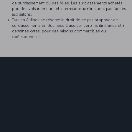
de surclassement ou des Miles. Les surclassements achetés
pour les vols intérieurs et internationaux n’incluent pas l’accès
aux salons.
Turkish Airlines se réserve le droit de ne pas proposer de
surclassements en Business Class sur certains itinéraires et à
certaines dates, pour des raisons commerciales ou
opérationnelles.