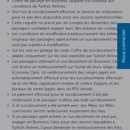
L'offre de passage en Business Upgrade est soumise aux
conditions de Turkish Airlines.
Une fois le surclassement effectué, le service de restauration
peut ne pas être disponible pour des raisons opérationnelles.
Cette requête ne prend pas en compte les demandes des
passagers souhaitant voyager avec des animaux de compagnie.
Nous contacter
Les conditions de modification/remboursement des billets
originaux des passagers ayant acheté un surclassement ne
sont pas sujettes à modification.
Sur les vols en partage de code, l’offre de surclassement est
valable uniquement sur les vols exploités par Turkish Airlines.
Les passagers obtenant un surclassement en Business Class
ont droit à un remboursement sur l’achat de leurs sièges en
Economy Class. Un remboursement des sièges payés est
automatiquement effectué pour les surclassements effectués
via le site Web, l’application mobile, le centre d’appels et les
bureaux de vente (payés dans un PDV virtuel).
Le paiement effectué pour le surclassement n’est pas
remboursé si le passager n’utilise pas ledit surclassement.
Si le surclassement a été acheté avec des Miles, les Miles
concernés seront remboursés moyennant des frais.
Si un passager ayant acheté un surclassement ne peut pas
voyager en Business Class pour des raisons imputables à
Turkish Airlines, il peut demander le remboursement des frais