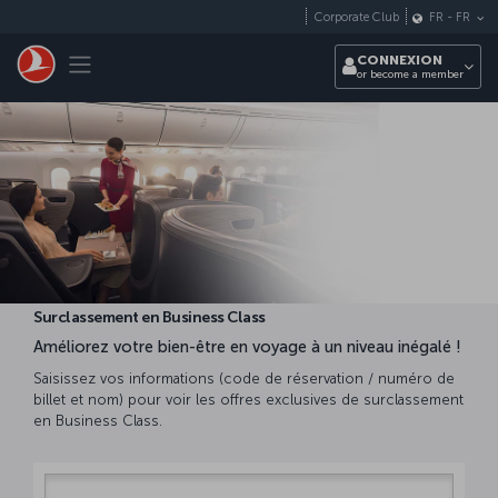
Passer au menu principal
Corporate Club
FR
-
FR
Toggle navigation
CONNEXION
or become a member
Surclassement en Business Class
Améliorez votre bien-être en voyage à un niveau inégalé !
Saisissez vos informations (code de réservation / numéro de
billet et nom) pour voir les offres exclusives de surclassement
en Business Class.