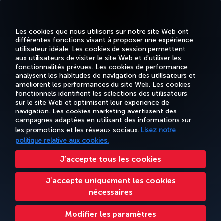
Les cookies que nous utilisons sur notre site Web ont
différentes fonctions visant à proposer une expérience
utilisateur idéale. Les cookies de session permettent
aux utilisateurs de visiter le site Web et d'utiliser les
fonctionnalités prévues. Les cookies de performance
analysent les habitudes de navigation des utilisateurs et
améliorent les performances du site Web. Les cookies
fonctionnels identifient les sélections des utilisateurs
sur le site Web et optimisent leur expérience de
Facebook
Twitter
Instagram
YouTube
LinkedIn
Tiktok
Blog
navigation. Les cookies marketing avertissent des
campagnes adaptées en utilisant des informations sur
les promotions et les réseaux sociaux.
Lisez notre
TU
RÉSERVER
OFFRES ET
DESTINATIONS
politique relative aux cookies.
EXPÉRIENCE
AIDE
AI
ET GÉRER
DESTINATIONS
FAVORITES
HO
J’accepte tous les cookies
Jʼaccepte uniquement les cookies
Accessibilité
Confidentialité et cookies
Mentions légales
Droits des passagers
nécessaires
Modifier les paramètres des cookies.
Droits des personnes concernées dans l’UE.
Turkish Airlines Copyright © 1996 - 2025
Modifier les paramètres