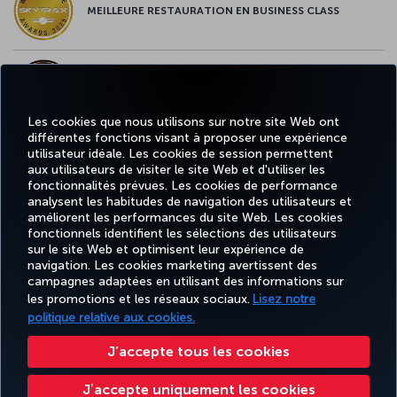
MEILLEURE RESTAURATION EN BUSINESS CLASS
MEILLEUR CONTENU À BORD EN EUROPE
Les cookies que nous utilisons sur notre site Web ont
différentes fonctions visant à proposer une expérience
utilisateur idéale. Les cookies de session permettent
aux utilisateurs de visiter le site Web et d'utiliser les
MEILLEUR WI-FI EN EUROPE
fonctionnalités prévues. Les cookies de performance
analysent les habitudes de navigation des utilisateurs et
améliorent les performances du site Web. Les cookies
fonctionnels identifient les sélections des utilisateurs
sur le site Web et optimisent leur expérience de
Facebook
Twitter
Instagram
YouTube
LinkedIn
Tiktok
Blog
navigation. Les cookies marketing avertissent des
campagnes adaptées en utilisant des informations sur
les promotions et les réseaux sociaux.
Lisez notre
TU
RÉSERVER
OFFRES ET
DESTINATIONS
politique relative aux cookies.
EXPÉRIENCE
AIDE
AI
ET GÉRER
DESTINATIONS
FAVORITES
HO
J’accepte tous les cookies
Jʼaccepte uniquement les cookies
Accessibilité
Confidentialité et cookies
Mentions légales
Droits des passagers