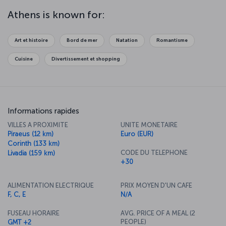
symbol of the Athens, and look down on the city that held the first
ever Olympic Games. Watch a parade of Evzone soldiers from
Athens is known for:
Syntagma Square and explore the wonderful museums of the city.
Relax in the neighborhood of Pláka and let Greek cuisine delight
your taste buds as you enjoy the seafood and other delicacies it is
Art et histoire
Bord de mer
Natation
Romantisme
so famous for.
Cuisine
Divertissement et shopping
Informations rapides
VILLES A PROXIMITE
UNITE MONETAIRE
Piraeus (12 km)
Euro (EUR)
Corinth (133 km)
CODE DU TELEPHONE
Livadia (159 km)
+30
ALIMENTATION ELECTRIQUE
PRIX MOYEN D'UN CAFE
F, C, E
N/A
FUSEAU HORAIRE
AVG. PRICE OF A MEAL (2
PEOPLE)
GMT +2