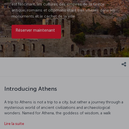
est fascinant, les cultures des empires de la Grèce
antique, romains et ottomans étant très visibles dans les
monuments et le cachet de la ville.
Réserver maintenant
Introducing Athens
A trip to Athens is not a trip to a city, but rather a journey through a
mysterious world of ancient civilizations and archaeological
wonders. Named for Athena, the goddess of wisdom, a walk
through the city is a walk through history and mythology, so let the
Lire la suite
age-old myths be your guide. First, head up to the Acropolis, the