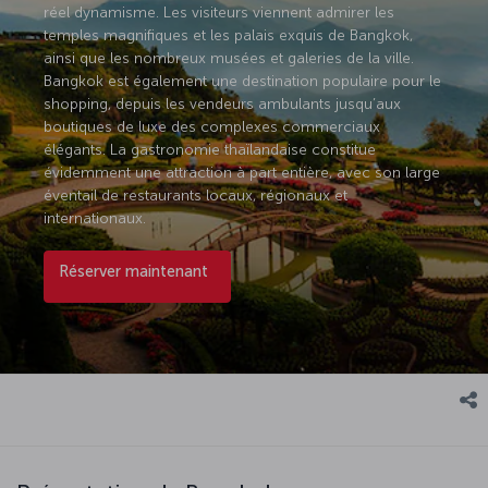
réel dynamisme. Les visiteurs viennent admirer les
temples magnifiques et les palais exquis de Bangkok,
ainsi que les nombreux musées et galeries de la ville.
Bangkok est également une destination populaire pour le
shopping, depuis les vendeurs ambulants jusqu’aux
boutiques de luxe des complexes commerciaux
élégants. La gastronomie thaïlandaise constitue
évidemment une attraction à part entière, avec son large
éventail de restaurants locaux, régionaux et
internationaux.
Réserver maintenant