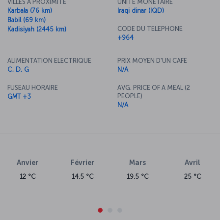
VILLES A PROXIMITE
UNITE MONETAIRE
Karbala (76 km)
Iraqi dinar (IQD)
Babil (69 km)
CODE DU TELEPHONE
Kadisiyah (2445 km)
+964
ALIMENTATION ELECTRIQUE
PRIX MOYEN D'UN CAFE
C, D, G
N/A
FUSEAU HORAIRE
AVG. PRICE OF A MEAL (2
PEOPLE)
GMT +3
N/A
Anvier
Février
Mars
Avril
12 °C
14.5 °C
19.5 °C
25 °C