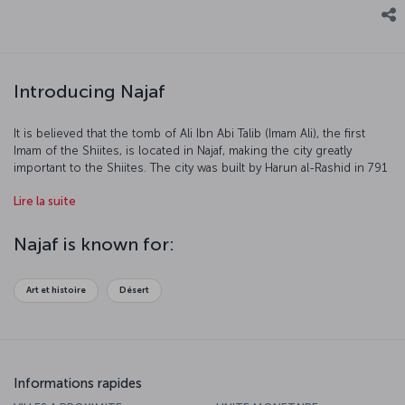
Introducing Najaf
It is believed that the tomb of Ali Ibn Abi Talib (Imam Ali), the first
Imam of the Shiites, is located in Najaf, making the city greatly
important to the Shiites. The city was built by Harun al-Rashid in 791
AD and today Najaf is called the “basin of science.”
Lire la suite
Najaf is known for:
Art et histoire
Désert
Informations rapides