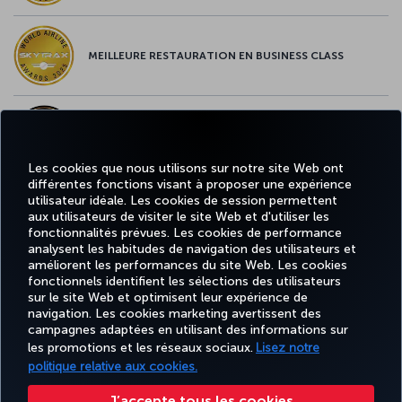
MEILLEURE RESTAURATION EN BUSINESS CLASS
MEILLEUR CONTENU À BORD EN EUROPE
Les cookies que nous utilisons sur notre site Web ont
différentes fonctions visant à proposer une expérience
utilisateur idéale. Les cookies de session permettent
MEILLEUR WI-FI EN EUROPE
aux utilisateurs de visiter le site Web et d'utiliser les
fonctionnalités prévues. Les cookies de performance
analysent les habitudes de navigation des utilisateurs et
améliorent les performances du site Web. Les cookies
fonctionnels identifient les sélections des utilisateurs
sur le site Web et optimisent leur expérience de
Facebook
Twitter
Instagram
YouTube
LinkedIn
Tiktok
Blog
navigation. Les cookies marketing avertissent des
campagnes adaptées en utilisant des informations sur
les promotions et les réseaux sociaux.
Lisez notre
TU
RÉSERVER
OFFRES ET
DESTINATIONS
politique relative aux cookies.
EXPÉRIENCE
AIDE
AI
ET GÉRER
DESTINATIONS
FAVORITES
HO
J’accepte tous les cookies