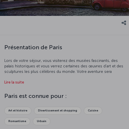
Présentation de Paris
Lors de votre séjour, vous visiterez des musées fascinants, des
palais historiques et vous verrez certaines des œuvres d'art et des
sculptures les plus célèbres du monde. Votre aventure sera
synonyme d'art et de culture. Vous comprendrez pourquoi Paris
Lire la suite
est surnommée la « Ville Lumière » et vous découvrirez les plaisirs
qu'elle a à offrir, jour et nuit. Il vous suffit de vous laisser envoûter
par l'art, l'architecture et la fameuse cuisine que Paris a à vous offrir.
Paris est connue pour :
Art et histoire
Divertissement et shopping
Cuisine
Romantisme
Urbain