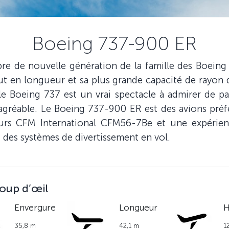
Boeing 737-900 ER
 de nouvelle génération de la famille des Boeing 7
 en longueur et sa plus grande capacité de rayon d’a
 le Boeing 737 est un vrai spectacle à admirer de pa
agréable. Le Boeing 737-900 ER est des avions préfé
urs CFM International CFM56-7Be et une expérien
t des systèmes de divertissement en vol.
oup d’œil
Envergure
Longueur
H
35,8 m
42,1 m
1