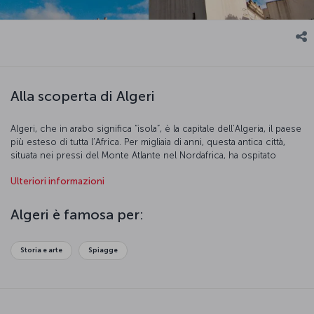
Alla scoperta di Algeri
Algeri, che in arabo significa “isola”, è la capitale dell’Algeria, il paese
più esteso di tutta l’Africa. Per migliaia di anni, questa antica città,
situata nei pressi del Monte Atlante nel Nordafrica, ha ospitato
numerose civiltà: Egiziani, Romani, Ottomani e, successivamente, i
Ulteriori informazioni
coloni francesi. Nel 1960, infine, l’Algeria ha ottenuto
l’indipendenza.
Algeri è famosa per:
Storia e arte
Spiagge