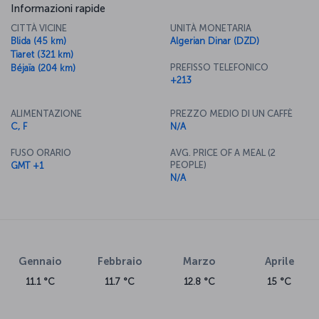
Informazioni rapide
CITTÀ VICINE
UNITÀ MONETARIA
Blida (45 km)
Algerian Dinar (DZD)
Tiaret (321 km)
PREFISSO TELEFONICO
Béjaïa (204 km)
+213
ALIMENTAZIONE
PREZZO MEDIO DI UN CAFFÈ
C, F
N/A
FUSO ORARIO
AVG. PRICE OF A MEAL (2
PEOPLE)
GMT +1
N/A
Gennaio
Febbraio
Marzo
Aprile
11.1 °C
11.7 °C
12.8 °C
15 °C