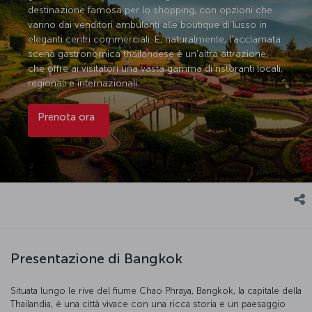
destinazione famosa per lo shopping, con opzioni che
vanno dai venditori ambulanti alle boutique di lusso in
eleganti centri commerciali. E, naturalmente, l'acclamata
scena gastronomica thailandese è un'altra attrazione,
che offre ai visitatori una vasta gamma di ristoranti locali,
regionali e internazionali.
Prenota ora
Presentazione di Bangkok
Situata lungo le rive del fiume Chao Phraya, Bangkok, la capitale della
Thailandia, è una città vivace con una ricca storia e un paesaggio