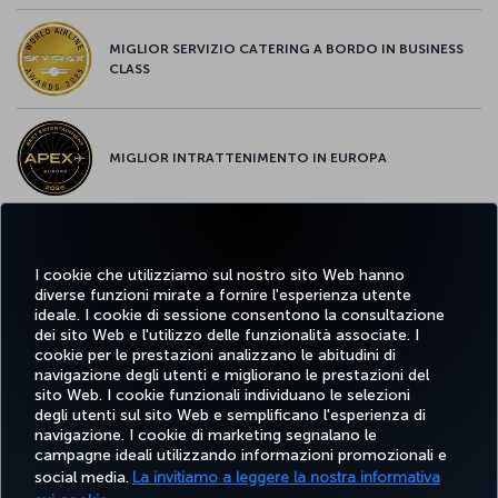
MIGLIOR SERVIZIO CATERING A BORDO IN BUSINESS
CLASS
MIGLIOR INTRATTENIMENTO IN EUROPA
MIGLIOR WI-FI D'EUROPA
I cookie che utilizziamo sul nostro sito Web hanno
diverse funzioni mirate a fornire l'esperienza utente
ideale. I cookie di sessione consentono la consultazione
dei sito Web e l'utilizzo delle funzionalità associate. I
cookie per le prestazioni analizzano le abitudini di
Facebook
Twitter
Instagram
YouTube
LinkedIn
TikTok
Blog
Pinterest
What
navigazione degli utenti e migliorano le prestazioni del
sito Web. I cookie funzionali individuano le selezioni
degli utenti sul sito Web e semplificano l'esperienza di
navigazione. I cookie di marketing segnalano le
PRENOTARE
OFFERTE E
COR
SCOPRI
AIUTO
MILES&SMILES
campagne ideali utilizzando informazioni promozionali e
E GESTIRE
DESTINAZIONI
social media.
La invitiamo a leggere la nostra informativa