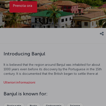
Prenota ora
Introducing Banjul
It is believed that the region around Banjul was inhabited for about
1000 years even before its discovery by the Portuguese in the 15th
century. It is documented that the British began to settle there at
the beginning of the 19th century to stop the slave trade and
Ulteriori informazioni
control the region. Banjul, sustaining the country's economy with
peanut and palm oil trade, is a port town on the Atlantic coast
where you may spend enjoyable time.
Banjul is known for:
Storia e arte
Nuoto
Gastronomia
Spiagge