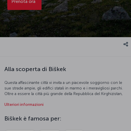
Prenota ora
Alla scoperta di Biškek
Questa affascinante città vi invita a un piacevole soggiorno con le
sue strade ampie, gli edifici statali in marmo e i meravigliosi parchi.
Oltre a essere la città più grande della Repubblica del Kirghizistan,
ha una struttura a scacchiera. Biškek è una città ricca di verde, in
Ulteriori informazioni
cui potrete osservare sia la cultura sovietica sia quella kirghisa.
Biškek è famosa per: