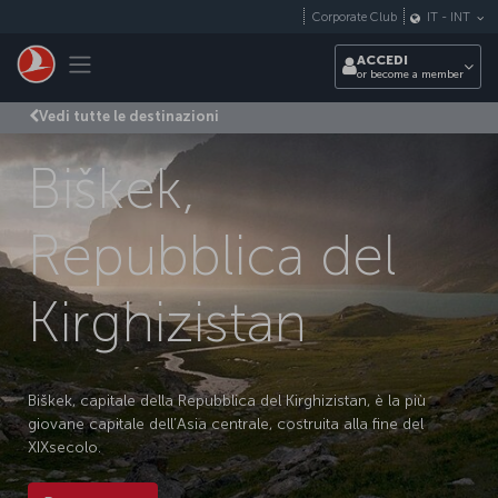
Passa al contenuto principale
Corporate Club
IT
-
INT
Toggle navigation
ACCEDI
or become a member
Vedi tutte le destinazioni
Biškek,
Repubblica del
Kirghizistan
Biškek, capitale della Repubblica del Kirghizistan, è la più
giovane capitale dell’Asia centrale, costruita alla fine del
XIX
secolo.