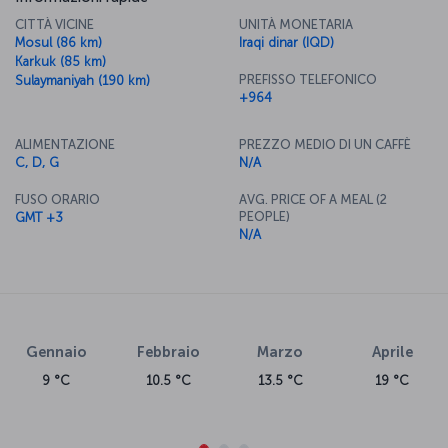
CITTÀ VICINE
UNITÀ MONETARIA
Mosul (86 km)
Iraqi dinar (IQD)
Karkuk (85 km)
PREFISSO TELEFONICO
Sulaymaniyah (190 km)
+964
ALIMENTAZIONE
PREZZO MEDIO DI UN CAFFÈ
C, D, G
N/A
FUSO ORARIO
AVG. PRICE OF A MEAL (2
PEOPLE)
GMT +3
N/A
Gennaio
Febbraio
Marzo
Aprile
9 °C
10.5 °C
13.5 °C
19 °C