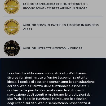
LA COMPAGNIA AEREA CHE HA OTTENUTO IL
RICONOSCIMENTO BEST AIRLINE IN EUROPE
MIGLIOR SERVIZIO CATERING A BORDO IN BUSINESS
CLASS
MIGLIOR INTRATTENIMENTO IN EUROPA
MIGLIOR WI-FI D'EUROPA
I cookie che utilizziamo sul nostro sito Web hanno
diverse funzioni mirate a fornire l'esperienza utente
ideale. I cookie di sessione consentono la consultazione
dei sito Web e l'utilizzo delle funzionalità associate. I
cookie per le prestazioni analizzano le abitudini di
Facebook
Twitter
Instagram
YouTube
LinkedIn
TikTok
Blog
Pinterest
What
navigazione degli utenti e migliorano le prestazioni del
sito Web. I cookie funzionali individuano le selezioni
degli utenti sul sito Web e semplificano l'esperienza di