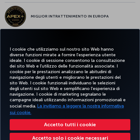
MIGLIOR INTRATTENIMENTO IN EUROPA
MIGLIOR WI-FI D'EUROPA
I cookie che utilizziamo sul nostro sito Web hanno
diverse funzioni mirate a fornire l'esperienza utente
ideale. I cookie di sessione consentono la consultazione
dei sito Web e l'utilizzo delle funzionalità associate. I
cookie per le prestazioni analizzano le abitudini di
Facebook
Twitter
Instagram
YouTube
LinkedIn
TikTok
Blog
Pinterest
What
navigazione degli utenti e migliorano le prestazioni del
sito Web. I cookie funzionali individuano le selezioni
degli utenti sul sito Web e semplificano l'esperienza di
navigazione. I cookie di marketing segnalano le
PRENOTARE
OFFERTE E
COR
SCOPRI
AIUTO
MILES&SMILES
campagne ideali utilizzando informazioni promozionali e
E GESTIRE
DESTINAZIONI
social media.
La invitiamo a leggere la nostra informativa
sui cookie.
Accessibilità
Privacy e norme sui cookie
Note legali
Diritti dei passeggeri
Accetto tutti i cookie
Modifica le impostazioni dei cookie
Servizio assistenza clienti DOT USA
Accetto solo i cookie necessari
Diritti degli interessati in base alle normative UE