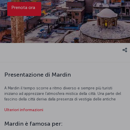
Prenota ora
Presentazione di Mardin
A Mardin il tempo scorre a ritmo diverso e sempre più turisti
iniziano ad apprezzare l'atmosfera mistica della città. Una parte del
fascino della città deriva dalla presenza di vestigia delle antiche
civiltà che hanno popolato Mardin nel corso dei secoli. I
Ulteriori informazioni
caravanserragli e i bazar giunti ai giorni nostri dall'epoca della Via
sella Seta, le abitazioni tradizionali, gli antichi padiglioni, castelli,
moschee, santuari, chiese, monasteri e grotte della città sapranno
Mardin è famosa per:
trasportarvi indietro nel tempo. Anche la cucina della città conserva