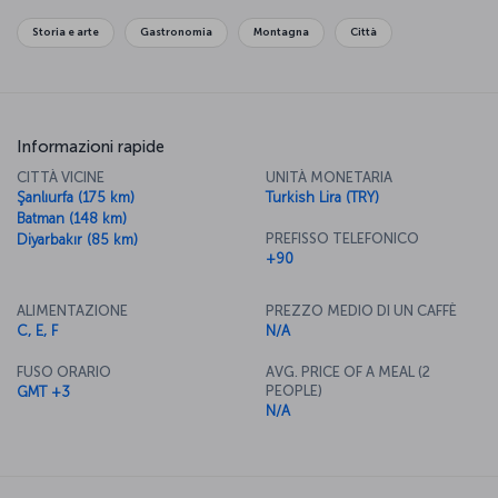
caratteri tradizionali, con piatti preparati con spezie e altri
ingredienti tipici della regione. Tutti questi elementi contribuiscono
Storia e arte
Gastronomia
Montagna
Città
a rendere Mardin una romantica città dell'Anatolia sud-orientale.
Informazioni rapide
CITTÀ VICINE
UNITÀ MONETARIA
Şanlıurfa (175 km)
Turkish Lira (TRY)
Batman (148 km)
PREFISSO TELEFONICO
Diyarbakır (85 km)
+90
ALIMENTAZIONE
PREZZO MEDIO DI UN CAFFÈ
C, E, F
N/A
FUSO ORARIO
AVG. PRICE OF A MEAL (2
PEOPLE)
GMT +3
N/A