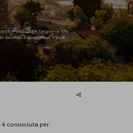
francese della città è Tananarive, che
 decorate e gli ampi viali, e molti
 è conosciuta per: