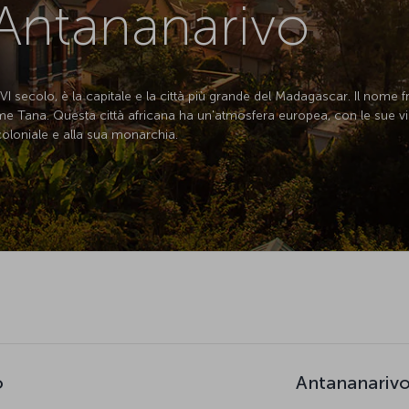
 Antananarivo
XVI secolo, è la capitale e la città più grande del Madagascar. Il nome 
me Tana. Questa città africana ha un'atmosfera europea, con le sue ville
 coloniale e alla sua monarchia.
o
Antananarivo