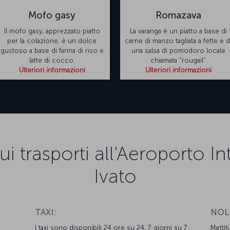
Mofo gasy
Romazava
Il mofo gasy, apprezzato piatto
La varanga è un piatto a base di
per la colazione, è un dolce
carne di manzo tagliata a fette e d
gustoso a base di farina di riso e
una salsa di pomodoro locale
latte di cocco.
chiamata "rougail"
Ulteriori informazioni
Ulteriori informazioni
i trasporti all'Aeroporto I
Ivato
TAXI:
NOL
I taxi sono disponibili 24 ore su 24, 7 giorni su 7
Mettit