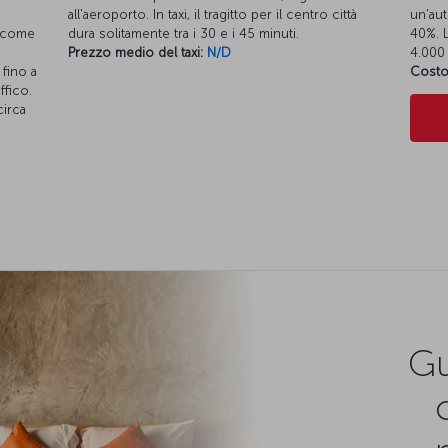
all'aeroporto. In taxi, il tragitto per il centro città
un'aut
i come
dura solitamente tra i 30 e i 45 minuti.
40%. L
Prezzo medio del taxi:
N/D
4.000 
fino a
Costo
ffico.
circa
Gu