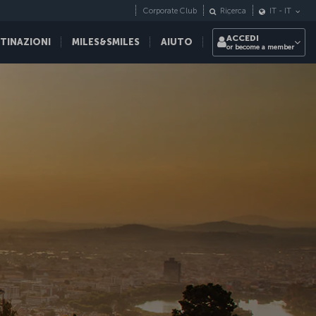
Corporate Club
Ricerca
IT
-
IT
ACCEDI
STINAZIONI
MILES&SMILES
AIUTO
or become a member