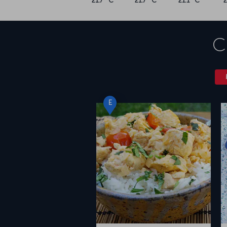
21.7 °C
21.7 °C
21.1 °C
C
E