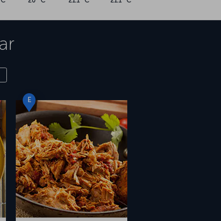
°C
20 °C
21.1 °C
21.1 °C
ar
E