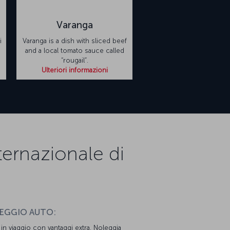
Varanga
i
Varanga is a dish with sliced beef
and a local tomato sauce called
“rougail”.
Ulteriori informazioni
nternazionale di
EGGIO AUTO:
i in viaggio con vantaggi extra. Noleggia