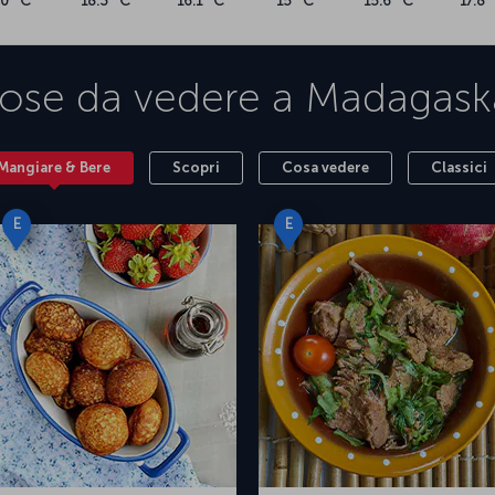
20 °C
18.3 °C
16.1 °C
15 °C
15.6 °C
17.8 
ose da vedere a
Madagask
Mangiare & Bere
Scopri
Cosa vedere
Classici
E
E