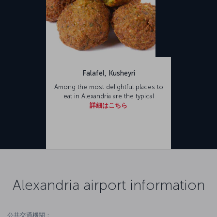
Falafel, Kusheyri
Among the most delightful places to
eat in Alexandria are the typical
詳細はこちら
Alexandria airport information
公共交通機関：