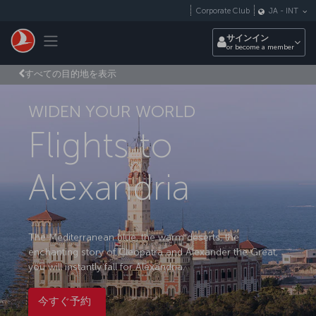
メインコンテンツにスキップ
Corporate Club
JA
-
INT
Toggle navigation
サインイン
or become a member
すべての目的地を表示
WIDEN YOUR WORLD
Flights to
Alexandria
The Mediterranean blue, the warm deserts, the
enchanting story of Cleopatra and Alexander the Great,
you will instantly fall for Alexandria.
今すぐ予約