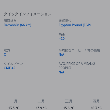
クイックインフォメーション
周辺都市
通貨単位
Damanhür (66 km)
Egyptian Pound (EGP)
局番
+20
電力
平均的なコーヒー 1 杯の価格
C
N/A
タイムゾーン
AVG. PRICE OF A MEAL (2
PEOPLE)
GMT +2
N/A
一月
二月
三月
四月
13.3 °C
13.9 °C
15.6 °C
18.3 °C