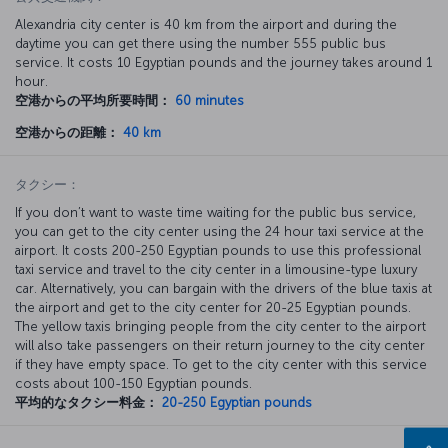
Alexandria city center is 40 km from the airport and during the
daytime you can get there using the number 555 public bus
service. It costs 10 Egyptian pounds and the journey takes around 1
hour.
空港からの平均所要時間：
60 minutes
空港からの距離：
40 km
タクシー：
If you don’t want to waste time waiting for the public bus service,
you can get to the city center using the 24 hour taxi service at the
airport. It costs 200-250 Egyptian pounds to use this professional
taxi service and travel to the city center in a limousine-type luxury
car. Alternatively, you can bargain with the drivers of the blue taxis at
the airport and get to the city center for 20-25 Egyptian pounds.
The yellow taxis bringing people from the city center to the airport
will also take passengers on their return journey to the city center
if they have empty space. To get to the city center with this service
costs about 100-150 Egyptian pounds.
平均的なタクシー料金：
20-250 Egyptian pounds