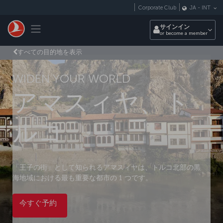
メインコンテンツにスキップ
Corporate Club
JA
-
INT
Toggle navigation
サインイン
or become a member
すべての目的地を表示
WIDEN YOUR WORLD
アマスィヤ、ト
ルコ
「王子の街」として知られるアマスィヤは、トルコ北部の黒
海地域における最も重要な都市の 1 つです。
今すぐ予約