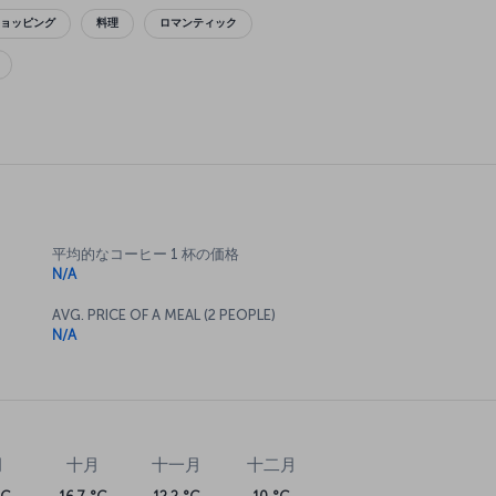
ショッピング
料理
ロマンティック
平均的なコーヒー 1 杯の価格
N/A
AVG. PRICE OF A MEAL (2 PEOPLE)
N/A
月
十月
十一月
十二月