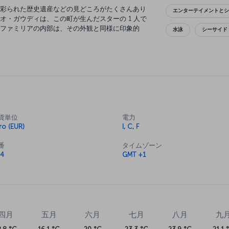
彩られた歴史遺産などの見どころがたくさんあり
エンターテイメントと
オ・ガウディは、この町が生んだスターの 1 人で
ファミリアの内部は、その外観と同様に印象的
水泳
シーサイド
ィのグエル公園では、芸術家の想像力と創意工夫
は心が躍り、ピカソ美術館やミロ美術館では魂が
はもちろん、みなさんの食欲を忘れてはいませ
ださい。
貨単位
電力
ro (EUR)
I, C, F
番
タイムゾーン
4
GMT +1
四月
五月
六月
七月
八月
九