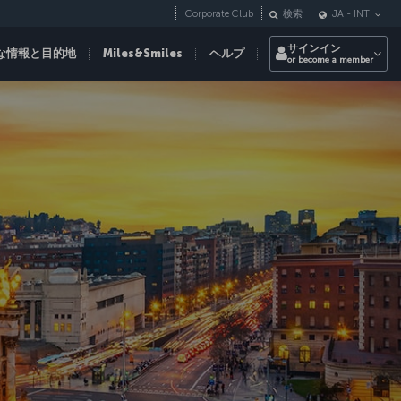
Corporate Club
検索
JA
-
INT
サインイン
な情報と目的地
Miles&Smiles
ヘルプ
or become a member