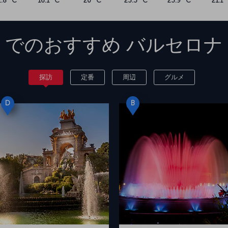
2.8 °C
16.1 °C
20 °C
23.3 °C
23.9 °C
21.1 
でのおすすめ
バルセロナ
探訪
定番
周辺
グルメ
D
B