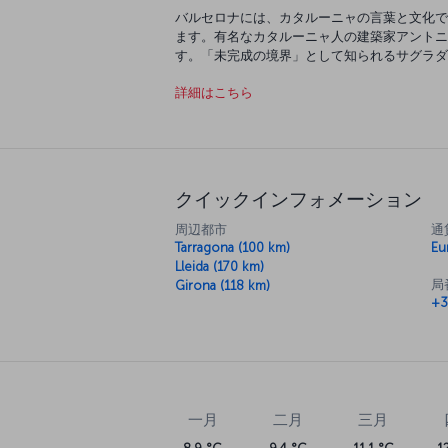
バルセロナには、カタルーニャの言葉と文化で
ます。有名なカタルーニャ人の建築家アントニ
す。「未完成の境界」として知られるサグラダ
で、一見の価値があります。素晴らしいガウデ
詳細はこちら
を垣間見ることができます。ランブラス通りで
満たされることでしょう。そして、バルセロナ
ん。有名なカタルーニャ料理を是非お楽しみく
クイックインフォメーション
周辺都市
通
Tarragona (100 km)
Eu
Lleida (170 km)
局
Girona (118 km)
+3
一月
二月
三月