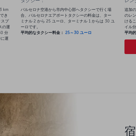
タクシー：
レン
 km
バルセロナ空港から市内中心部へタクシーで行く場
追加の
でき
合、バルセロナエアポートタクシーの料金は、ター
のレン
クスプ
ミナル 2 から 25 ユーロ、ターミナル 1 からは 30 ユ
けるこ
バスの運
ーロです。
イル
0 分
平均的なタクシー料金：
25～30 ユーロ
平均
時に運
宿