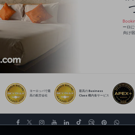
Booki
ーロに
向け宿
ヨーロッパで最
最高の Business
高の航空会社
Class 機内食サービス
Facebook
Twitter
Instagram
YouTube
LinkedIn
Tiktok
ブログ
Pinterest
What