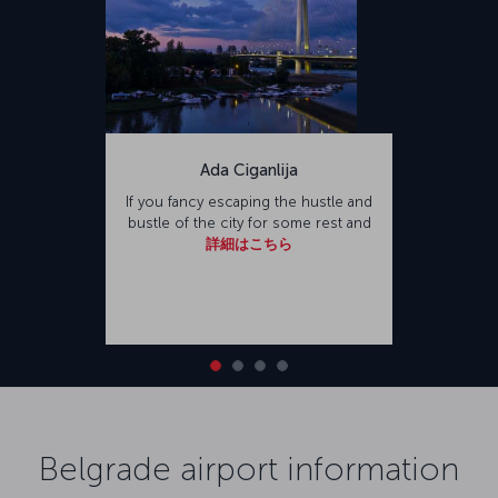
Ada Ciganlija
If you fancy escaping the hustle and
bustle of the city for some rest and
詳細はこちら
Belgrade airport information