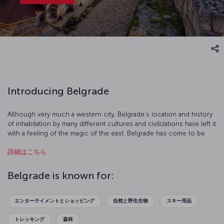
Introducing Belgrade
Although very much a western city, Belgrade’s location and history
of inhabitation by many different cultures and civilizations have left it
with a feeling of the magic of the east. Belgrade has come to be
one of South East Europe’s favorite city break destinations, much
詳細はこちら
of this is down to its rich and vibrant culture, varied nightlife with
numerous cafés, restaurants and clubs to choose from, and its
young, energetic population.
Belgrade is known for:
エンターテイメントとショッピング
自然と野生生物
スキー用品
トレッキング
森林