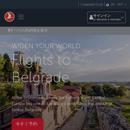
メインコンテンツにスキップ
Corporate Club
JA
-
INT
Toggle navigation
サインイン
or become a member
すべての目的地を表示
WIDEN YOUR WORLD
Flights to
Belgrade
At the crossroads where the Balkans meet Central
Europe lies one of Europe’s oldest cities, the capital of
Serbia, Belgrade.
今すぐ予約