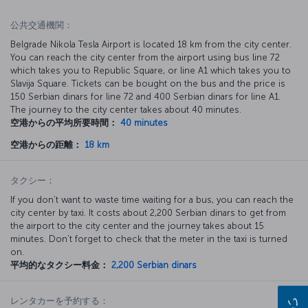
公共交通機関：
Belgrade Nikola Tesla Airport is located 18 km from the city center.
You can reach the city center from the airport using bus line 72
which takes you to Republic Square, or line A1 which takes you to
Slavija Square. Tickets can be bought on the bus and the price is
150 Serbian dinars for line 72 and 400 Serbian dinars for line A1.
The journey to the city center takes about 40 minutes.
空港からの平均所要時間：
40 minutes
空港からの距離：
18 km
タクシー：
If you don’t want to waste time waiting for a bus, you can reach the
city center by taxi. It costs about 2,200 Serbian dinars to get from
the airport to the city center and the journey takes about 15
minutes. Don’t forget to check that the meter in the taxi is turned
on.
平均的なタクシー料金：
2,200 Serbian dinars
レンタカーを予約する：