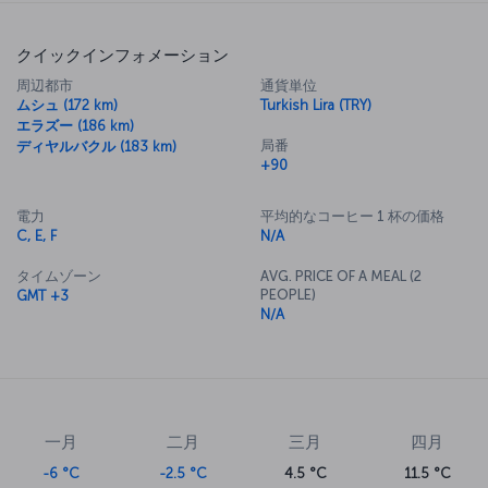
クイックインフォメーション
周辺都市
通貨単位
ムシュ (172 km)
Turkish Lira (TRY)
エラズー (186 km)
局番
ディヤルバクル (183 km)
+90
電力
平均的なコーヒー 1 杯の価格
C, E, F
N/A
タイムゾーン
AVG. PRICE OF A MEAL (2
PEOPLE)
GMT +3
N/A
一月
二月
三月
四月
-6 °C
-2.5 °C
4.5 °C
11.5 °C