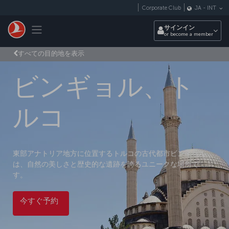
メインコンテンツにスキップ
Corporate Club
JA
-
INT
Toggle navigation
サインイン
or become a member
すべての目的地を表示
ビンギョル、ト
ルコ
東部アナトリア地方に位置するトルコの古代都市ビンギョル
は、自然の美しさと歴史的な遺跡を誇るユニークな場所で
す。
今すぐ予約