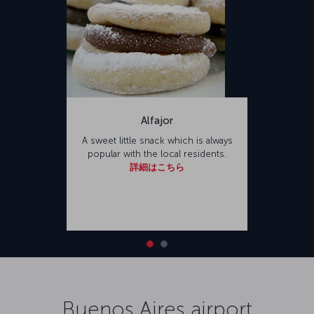
Alfajor
A sweet little snack which is always
popular with the local residents.
詳細はこちら
Buenos Aires airport