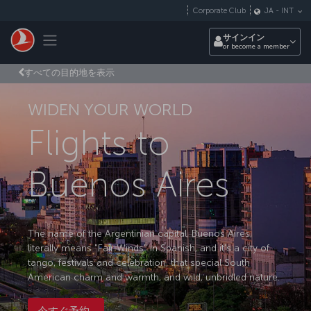
メインコンテンツにスキップ
Corporate Club
JA
-
INT
Toggle navigation
サインイン
or become a member
すべての目的地を表示
WIDEN YOUR WORLD
Flights to
Buenos Aires
The name of the Argentinian capital, Buenos Aires,
literally means "Fair Winds" in Spanish, and it's a city of
tango, festivals and celebration, that special South
American charm and warmth, and wild, unbridled nature.
今すぐ予約