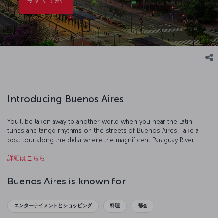
Introducing Buenos Aires
You'll be taken away to another world when you hear the Latin
tunes and tango rhythms on the streets of Buenos Aires. Take a
boat tour along the delta where the magnificent Paraguay River
meets the Atlantic Ocean, and see the true beauty of South
詳細はこちら
American nature. When you’re back on dry land, you can explore
the streets, squares and palaces of Buenos Aires. You'll meet the
warm, friendly locals, and have the chance to enjoy the city's art and
Buenos Aires is known for:
culture in its wonderful museums and galleries. Then of course,
there's Argentine cuisine to discover, and there's no place better
to do that than Buenos Aires.
エンターテイメントとショッピング
料理
都会