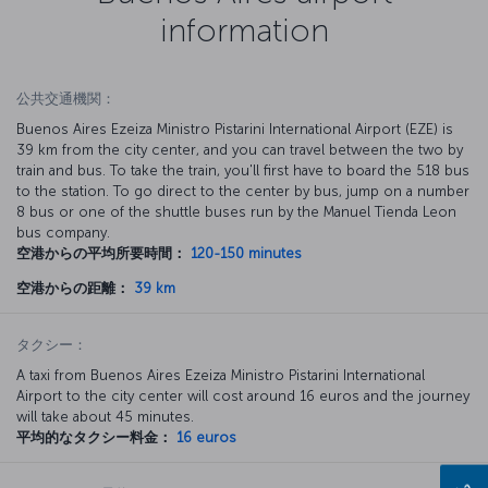
information
公共交通機関：
Buenos Aires Ezeiza Ministro Pistarini International Airport (EZE) is
39 km from the city center, and you can travel between the two by
train and bus. To take the train, you'll first have to board the 518 bus
to the station. To go direct to the center by bus, jump on a number
8 bus or one of the shuttle buses run by the Manuel Tienda Leon
bus company.
空港からの平均所要時間：
120-150 minutes
空港からの距離：
39 km
タクシー：
A taxi from Buenos Aires Ezeiza Ministro Pistarini International
Airport to the city center will cost around 16 euros and the journey
will take about 45 minutes.
平均的なタクシー料金：
16 euros