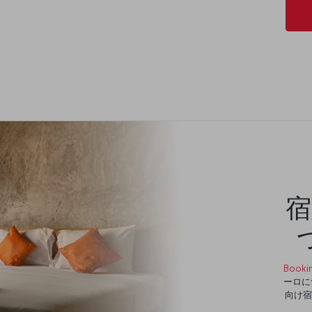
宿
Booki
ーロに
向け宿