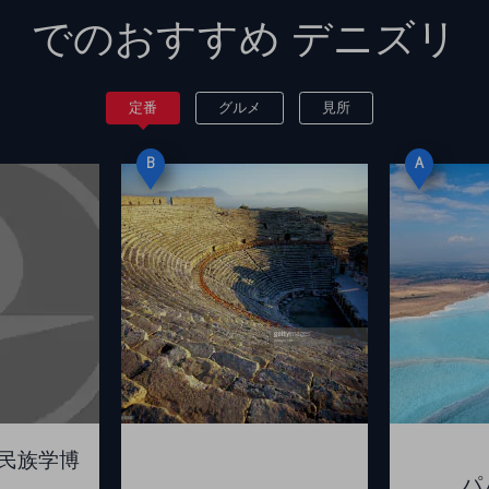
でのおすすめ
デニズリ
定番
グルメ
見所
B
A
民族学博
パ