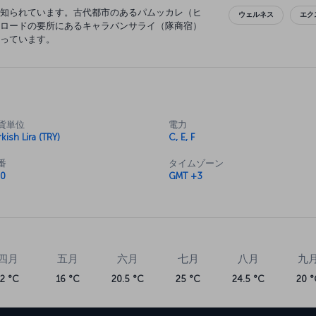
知られています。古代都市のあるパムッカレ（ヒ
ウェルネス
エク
ロードの要所にあるキャラバンサライ（隊商宿）
っています。
貨単位
電力
kish Lira (TRY)
C, E, F
番
タイムゾーン
0
GMT +3
四月
五月
六月
七月
八月
九
12 °C
16 °C
20.5 °C
25 °C
24.5 °C
20 °