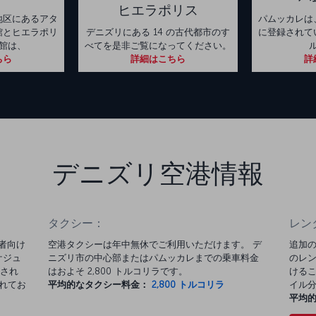
ヒエラポリス
地区にあるアタ
パムッカレは
館とヒエラポリ
デニズリにある 14 の古代都市のす
に登録されて
館は、
べてを是非ご覧になってください。
ちら
詳細はこちら
詳
デニズリ空港情報
タクシー：
レン
乗者向け
空港タクシーは年中無休でご利用いただけます。 デ
追加の
ケジュ
ニズリ市の中心部またはパムッカレまでの乗車料金
のレン
され
はおよそ 2,800 トルコリラです。
けるこ
離れてお
平均的なタクシー料金：
2,800 トルコリラ
イル
平均