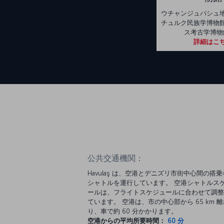
ウチャンジュバシュ
チュルク民族学博物
ス考古学博物
詳細はこ
公共交通機関：
Havulaş は、空港とデニズリ市街中心間の搭
シャトルを運行しています。 空港シャトルス
ールは、フライトスケジュールに合わせて調整
ています。 空港は、市の中心部から 65 km 
り、車で約 60 分かかります。
空港からの平均所要時間：
60 分