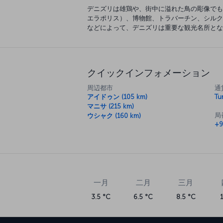
デニズリは雄鶏や、街中に溢れた鳥の彫像でも
エラポリス）、博物館、トラバーチン、シルク
などによって、デニズリは重要な観光名所とな
クイックインフォメーション
周辺都市
通
アイドゥン (105 km)
Tur
マニサ (215 km)
局
ウシャク (160 km)
+9
一月
二月
三月
3.5 °C
6.5 °C
8.5 °C