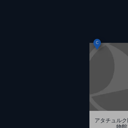
C
アタチュルク
物館