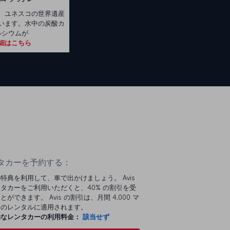
、ユネスコの世界遺産
います。水中の炭酸カ
ルシウムが
細はこちら
タカーを予約する：
特典を利用して、車で出かけましょう。 Avis
タカーをご利用いただくと、40% の割引を受
とができます。 Avis の割引は、月間 4,000 マ
分のレンタルに適用されます。
的なレンタカーの利用料金：
該当せず