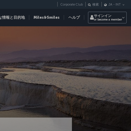
Corporate Club
検索
JA
-
INT
サインイン
な情報と目的地
Miles&Smiles
ヘルプ
or become a member