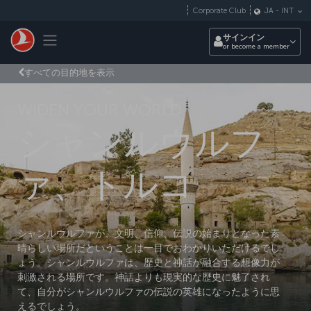
メインコンテンツにスキップ
Corporate Club
JA
-
INT
Toggle navigation
サインイン
or become a member
すべての目的地を表示
WIDEN YOUR WORLD
シャンルウルフ
ァ、トルコ
シャンルウルファが、文明、信仰、伝説の始まりとなった素
晴らしい場所だということは一目でおわかりいただけるでし
ょう。シャンルウルファは、歴史と神話が融合する想像力が
刺激される場所です。神話よりも現実的な歴史に魅了され
て、自分がシャンルウルファの伝説の英雄になったように思
えるでしょう。