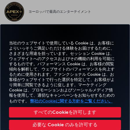
ヨーロッパで最高のエンターテイメント
ヨーロッパで最高の WI-FI
当社のウェブサイトで使用している Cookie は、お客様に
よりいっそうご満足いただける体験をお届けするために、
さまざまな用途を担っています。セッション Cookie は、
ウェブサイトへのアクセスおよびその機能の利用を可能に
するものです。パフォーマンス Cookie は、お客様の閲覧
Facebook
Twitter
Instagram
YouTube
LinkedIn
Tiktok
ブログ
Pinterest
What
傾向を解析して、ウェブサイトのパフォーマンスを向上す
るために使用されます。ファンクショナル Cookie は、お
客様がウェブサイトで行った選択を特定して、お客様がよ
予約
エクス
お得な情
ヘ
り簡単に閲覧できるように促します。マーケティング
Corporate
Turkish
と管
ペリエ
報と目的
ル
Miles&Smiles
Club
Airlines
Cookie は、プロモーションおよびソーシャルメディア情
理
ンス
地
プ
報を使用して、適切なキャンペーンをお知らせするための
ものです。
弊社のCookieに関する方針をご覧ください。
アクセシビリティ
プライバシーポリシーおよびCookieポリシー
法律上のお知らせ
搭乗者の権利
すべてのCookieを許可します
Cookie 設定の変更
US DOT（米国運輸省）カスタマーサービスプラン
必要な Cookie のみを許可する
EU データ主体の権利