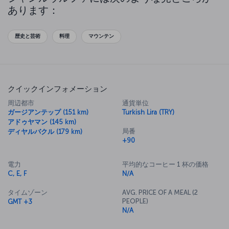
るでしょう。もちろん、これらはすべてこの地の素晴らしい料理にも影
あります：
響を与えています。シャンルウルファの滞在中にぜひゆっくり味わって
ください。
歴史と芸術
料理
マウンテン
クイックインフォメーション
周辺都市
通貨単位
ガージアンテップ (151 km)
Turkish Lira (TRY)
アドゥヤマン (145 km)
局番
ディヤルバクル (179 km)
+90
電力
平均的なコーヒー 1 杯の価格
C, E, F
N/A
タイムゾーン
AVG. PRICE OF A MEAL (2
PEOPLE)
GMT +3
N/A