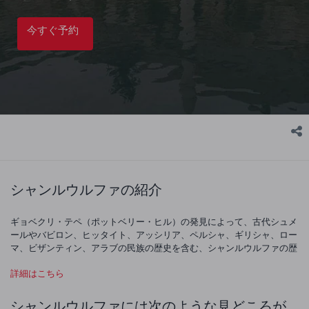
今すぐ予約
シャンルウルファの紹介
ギョベクリ・テペ（ポットベリー・ヒル）の発見によって、古代シュメ
ールやバビロン、ヒッタイト、アッシリア、ペルシャ、ギリシャ、ロー
マ、ビザンティン、アラブの民族の歴史を含む、シャンルウルファの歴
史を紀元前 12,000 年までさかのぼる方法が示されます。これらの素晴
詳細はこちら
らしい文明はすべて形跡が残っていて、さらに多文化的で不思議な今日
の都市を作っています。この都市を歩くにつれて、異なる文化や伝統を
持つ昔の人たちが移動し、調和や結束して生活することの意味を実感す
シャンルウルファには次のような見どころが