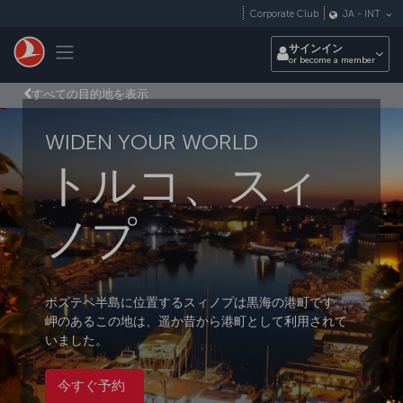
メインコンテンツにスキップ
Corporate Club
JA
-
INT
Toggle navigation
サインイン
or become a member
すべての目的地を表示
WIDEN YOUR WORLD
トルコ、スィ
ノプ
ボズテペ半島に位置するスィノプは黒海の港町です。
岬のあるこの地は、遥か昔から港町として利用されて
いました。
今すぐ予約