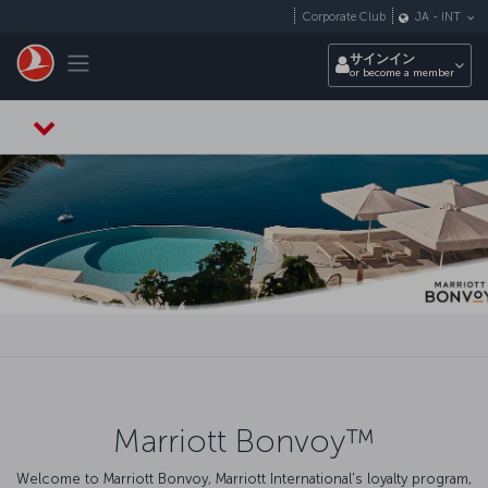
メインコンテンツにスキップ
Corporate Club
JA
-
INT
Toggle navigation
サインイン
or become a member
Marriott Bonvoy™
Welcome to Marriott Bonvoy, Marriott International's loyalty program,