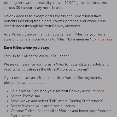
offering renowned hospitality in over 10,000 global destinations
across 30 extraordinary hotel brands.
Unlock access to exceptional rewards and unparalleled travel
benefits including free nights, room upgrades, and world-class
experiences through Marriott Bonvoy Moments.
As a Marriott Bonvoy member, you can earn Miles for your hotel
stays and transfer your Points to Miles. Not a member?
Join for Free
Earn Miles when you stay:
Earn up to 2 Miles for every USD 1 spent.
We make it easy for you to earn Miles for your stays at hotels and
resorts participating in the Marriott Bonvoy program*.
If you prefer to earn Miles rather than Marriott Bonvoy points,
please follow these steps:
Join now or Sign in to your Marriott Bonvoy account
here
Select “Profile” tab
Scroll down and select “Edit” within “Earning Preferences”
Select Miles as your preferred currency
Choose Turkish Airlines Miles&Smiles and insert your frequent
flyer number