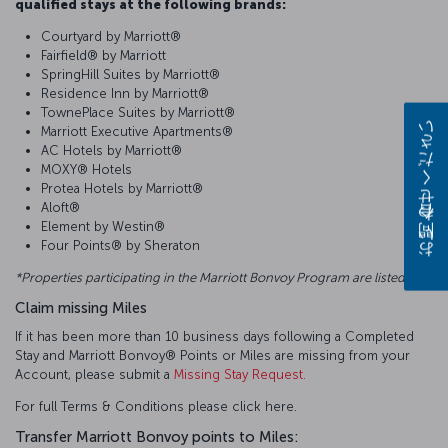
qualified stays at the following brands:
Courtyard by Marriott®
Fairfield® by Marriott
SpringHill Suites by Marriott®
Residence Inn by Marriott®
TownePlace Suites by Marriott®
Marriott Executive Apartments®
お問い合わせください
AC Hotels by Marriott®
MOXY® Hotels
Protea Hotels by Marriott®
Aloft®
Element by Westin®
Four Points® by Sheraton
*Properties participating in the Marriott Bonvoy Program are listed
Claim missing Miles
If it has been more than 10 business days following a Completed
Stay and Marriott Bonvoy® Points or Miles are missing from your
Account, please submit a
Missing Stay Request.
For full Terms & Conditions please click here.
Transfer Marriott Bonvoy points to Miles: