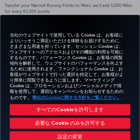
Transfer your Marriott Bonvoy Points to Miles, we’ll add 5,000 Miles
for every 60,000 points.
You can transfer 3 Marriott Bonvoy Points to 1 Mile.
Click here
to transfer.
当社のウェブサイトで使用している Cookie は、お客様に
よりいっそうご満足いただける体験をお届けするために、
さまざまな用途を担っています。セッション Cookie は、
ウェブサイトへのアクセスおよびその機能の利用を可能に
するものです。パフォーマンス Cookie は、お客様の閲覧
Facebook
Twitter
Instagram
YouTube
LinkedIn
Tiktok
ブログ
Pinterest
What
傾向を解析して、ウェブサイトのパフォーマンスを向上す
るために使用されます。ファンクショナル Cookie は、お
客様がウェブサイトで行った選択を特定して、お客様がよ
予約
エクス
お得な情
ヘ
り簡単に閲覧できるように促します。マーケティング
Corporate
Turkish
と管
ペリエ
報と目的
ル
Miles&Smiles
Club
Airlines
Cookie は、プロモーションおよびソーシャルメディア情
理
ンス
地
プ
報を使用して、適切なキャンペーンをお知らせするための
ものです。
弊社のCookieに関する方針をご覧ください。
アクセシビリティ
プライバシーポリシーおよびCookieポリシー
法律上のお知らせ
搭乗者の権利
すべてのCookieを許可します
Cookie 設定の変更
US DOT（米国運輸省）カスタマーサービスプラン
必要な Cookie のみを許可する
EU データ主体の権利
Turkish Airlines Copyright © 1996 - 2026
設定の変更