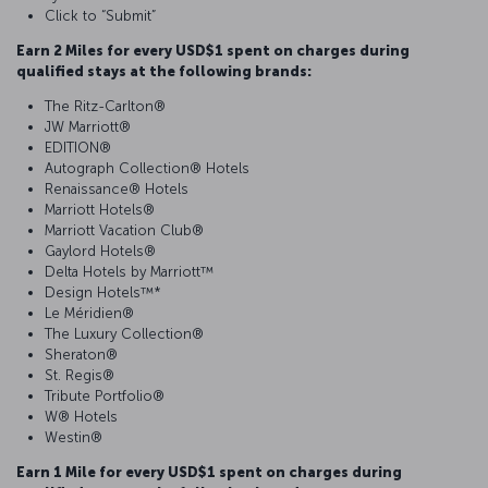
Click to “Submit”
Earn 2 Miles for every USD$1 spent on charges during
qualified stays at the following brands:
The Ritz-Carlton®
JW Marriott®
EDITION®
Autograph Collection® Hotels
Renaissance® Hotels
Marriott Hotels®
Marriott Vacation Club®
Gaylord Hotels®
Delta Hotels by Marriott™
Design Hotels™*
Le Méridien®
The Luxury Collection®
Sheraton®
St. Regis®
Tribute Portfolio®
W® Hotels
Westin®
Earn 1 Mile for every USD$1 spent on charges during