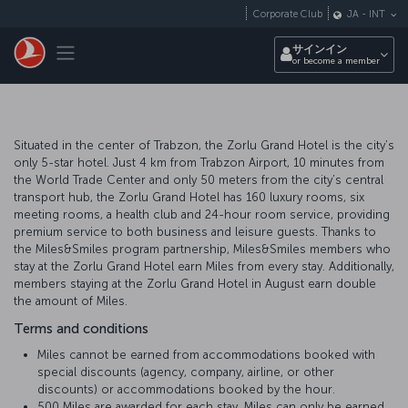
メインコンテンツにスキップ
Corporate Club
JA
-
INT
Toggle navigation
サインイン
or become a member
Situated in the center of Trabzon, the Zorlu Grand Hotel is the city’s
only 5-star hotel. Just 4 km from Trabzon Airport, 10 minutes from
the World Trade Center and only 50 meters from the city’s central
transport hub, the Zorlu Grand Hotel has 160 luxury rooms, six
meeting rooms, a health club and 24-hour room service, providing
premium service to both business and leisure guests. Thanks to
the Miles&Smiles program partnership, Miles&Smiles members who
stay at the Zorlu Grand Hotel earn Miles from every stay. Additionally,
members staying at the Zorlu Grand Hotel in August earn double
the amount of Miles.
Terms and conditions
Miles cannot be earned from accommodations booked with
special discounts (agency, company, airline, or other
discounts) or accommodations booked by the hour.
500 Miles are awarded for each stay. Miles can only be earned