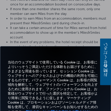
once for an accommodation booked on consecutive days.
If more than one member shares the same room, only one
member can earn Miles from the stay.
In order to earn Miles from an accommodation, members must
present their Miles&Smiles card during check-in.
It can take a certain amount of time for Miles earned from hotel
accommodation to show up in the member’s Miles&Smiles
account.
In the event of any problems, the hotel receipt should be
お問い合わせください
provided to the hotel where the member stayed.
For more detailed information please visit the
Zorlu Grand Hotel
website.
当社のウェブサイトで使用している Cookie は、お客様に
よりいっそうご満足いただける体験をお届けするために、
さまざまな用途を担っています。セッション Cookie は、
ウェブサイトへのアクセスおよびその機能の利用を可能に
するものです。パフォーマンス Cookie は、お客様の閲覧
Facebook
Twitter
Instagram
YouTube
LinkedIn
Tiktok
ブログ
Pinterest
What
傾向を解析して、ウェブサイトのパフォーマンスを向上す
るために使用されます。ファンクショナル Cookie は、お
客様がウェブサイトで行った選択を特定して、お客様がよ
予約
エクス
お得な情
ヘ
り簡単に閲覧できるように促します。マーケティング
Corporate
Turkish
と管
ペリエ
報と目的
ル
Miles&Smiles
Club
Airlines
Cookie は、プロモーションおよびソーシャルメディア情
理
ンス
地
プ
報を使用して、適切なキャンペーンをお知らせするための