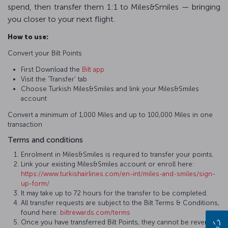
spend, then transfer them 1:1 to Miles&Smiles — bringing
you closer to your next flight.
How to use:
Convert your Bilt Points
First Download the
Bilt app
Visit the 'Transfer' tab
Choose Turkish Miles&Smiles and link your Miles&Smiles
account
Convert a minimum of 1,000 Miles and up to 100,000 Miles in one
transaction
Terms and conditions
Enrolment in Miles&Smiles is required to transfer your points.
Link your existing Miles&Smiles account or enroll here:
https://www.turkishairlines.com/en-int/miles-and-smiles/sign-
up-form/
It may take up to 72 hours for the transfer to be completed.
All transfer requests are subject to the Bilt Terms & Conditions,
found here:
biltrewards.com/terms
Once you have transferred Bilt Points, they cannot be reversed.