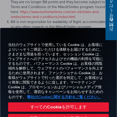
お問い合わせください
They are no longer Bilt points and they become subject to the
Terms and Conditions of the Miles&Smiles program, found
here:
https://www.turkishairlines.com/en-int/miles-and-
smiles/terms-and-conditions/index.html
Bilt is not responsible for availability of flight, accommodations,
or any other rewards in the Miles&Smiles program.
Reward flights and upgrades may be subject to taxes, fees,
charges and surcharges, including airline surcharges as
determined by Turkish Airlines and the Miles&Smiles program.
当社のウェブサイトで使用している Cookie は、お客様に
よりいっそうご満足いただける体験をお届けするために、
さまざまな用途を担っています。セッション Cookie は、
ウェブサイトへのアクセスおよびその機能の利用を可能に
するものです。パフォーマンス Cookie は、お客様の閲覧
Facebook
Twitter
Instagram
YouTube
LinkedIn
Tiktok
ブログ
Pinterest
What
傾向を解析して、ウェブサイトのパフォーマンスを向上す
るために使用されます。ファンクショナル Cookie は、お
客様がウェブサイトで行った選択を特定して、お客様がよ
予約
エクス
お得な情
ヘ
り簡単に閲覧できるように促します。マーケティング
Corporate
Turkish
と管
ペリエ
報と目的
ル
Miles&Smiles
Club
Airlines
Cookie は、プロモーションおよびソーシャルメディア情
理
ンス
地
プ
報を使用して、適切なキャンペーンをお知らせするための
ものです。
弊社のCookieに関する方針をご覧ください。
アクセシビリティ
プライバシーポリシーおよびCookieポリシー
法律上のお知らせ
搭乗者の権利
すべてのCookieを許可します
Cookie 設定の変更
US DOT（米国運輸省）カスタマーサービスプラン