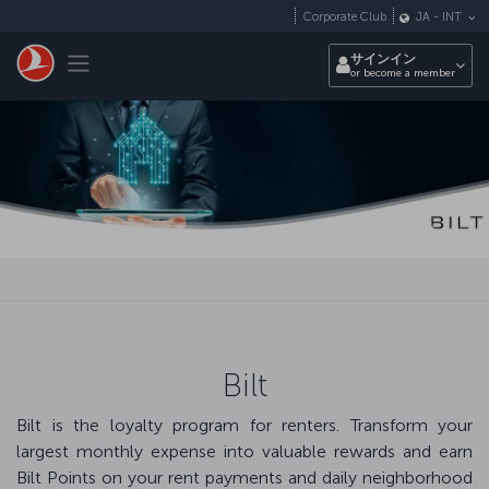
メインコンテンツにスキップ
Corporate Club
JA
-
INT
Toggle navigation
サインイン
or become a member
Bilt
Bilt is the loyalty program for renters. Transform your
largest monthly expense into valuable rewards and earn
Bilt Points on your rent payments and daily neighborhood