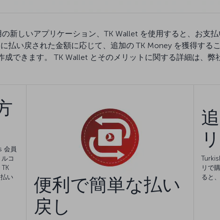
&Smiles 会員専用の新しいアプリケーション、TK Wallet を使用
払い戻された金額に応じて、追加の TK Money を獲得する
できます。 TK Wallet とそのメリットに関する詳細は
方
追
リ
es 会員
トルコ
Turk
TK
リで購
支払い
ると、
便利で簡単な払い
戻し