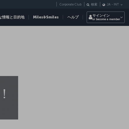
Corporate Club
検索
JA
-
INT
サインイン
な情報と目的地
Miles&Smiles
ヘルプ
or become a member
行！