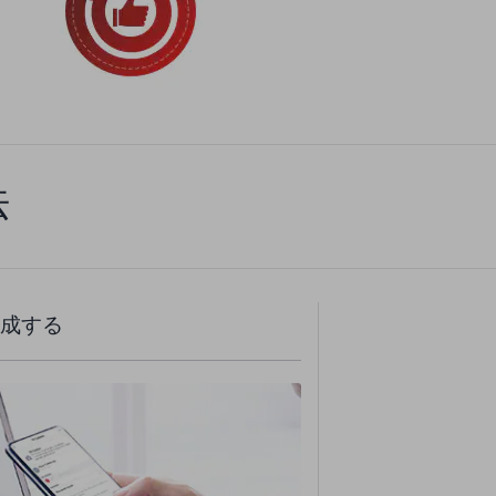
法
成する