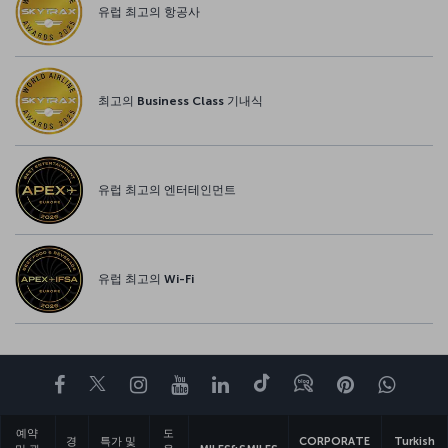
유럽 최고의 항공사
최고의 Business Class 기내식
유럽 최고의 엔터테인먼트
유럽 최고의 Wi-Fi
페이스북
트위터
인스타그램
유튜브
링크드인
틱톡
블로그
Pinterest
What
예약
도
경
특가 및
CORPORATE
Turkish