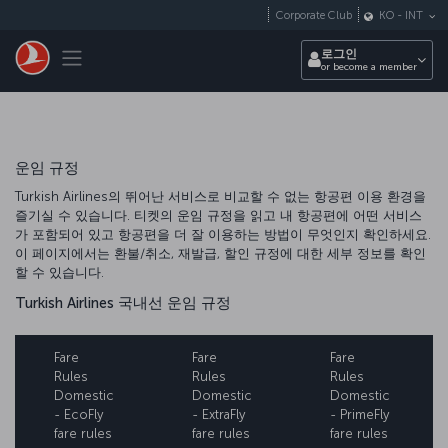
Skip to main content
Corporate Club
KO
-
INT
Toggle navigation
로그인
or become a member
운임 규정
Turkish Airlines의 뛰어난 서비스로 비교할 수 없는 항공편 이용 환경을
즐기실 수 있습니다. 티켓의 운임 규정을 읽고 내 항공편에 어떤 서비스
가 포함되어 있고 항공편을 더 잘 이용하는 방법이 무엇인지 확인하세요.
이 페이지에서는 환불/취소, 재발급, 할인 규정에 대한 세부 정보를 확인
할 수 있습니다.
Turkish Airlines 국내선 운임 규정
Fare
Fare
Fare
Rules
Rules
Rules
Domestic
Domestic
Domestic
- EcoFly
- ExtraFly
- PrimeFly
fare rules
fare rules
fare rules