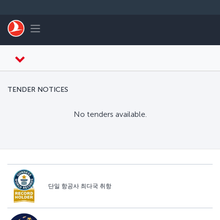
Skip to main content
Toggle navigation
TENDER NOTICES
No tenders available.
단일 항공사 최다국 취항