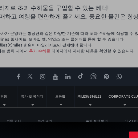
 마일리지로 초과 수하물을 구입할 수 있는 혜택!
매하고 여행을 편안하게 즐기세요. 중요한 물건은 항상
항공사가 운영하는 항공편과 같은 다양한 기준에 따라 초과 수하물에 적용할 수 
rlines 웹사이트, 모바일 앱, 영업소 또는 콜센터를 통해 할 수 있습니다.
les&Smiles 회원이 마일리지로만 결제해야 합니다.
적용되는 범위 내에서
추가 수하물
페이지에서 자세한 내용을 확인할 수 있습니다.
페이스북
트위터
인스타그램
유튜브
링크드인
틱톡
블로그
Pinterest
What
경험
특가 및 목적지
도움말
MILES&SMILES
CORPORATE CLU
법률 고시
승객 권리
쿠키 설정 변경
미국 DO
Turkish Airlines Copyright © 1996 - 2026