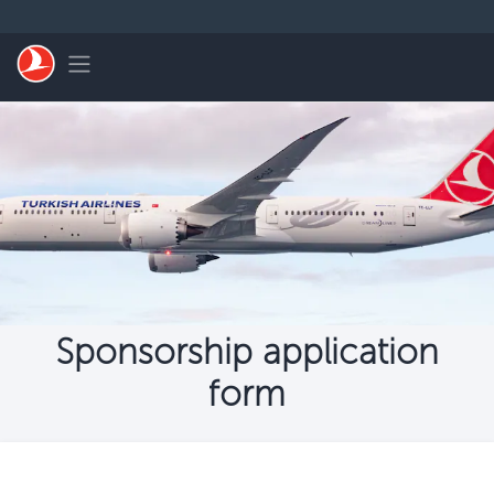
Skip to main content
Toggle navigation
Sponsorship application
form