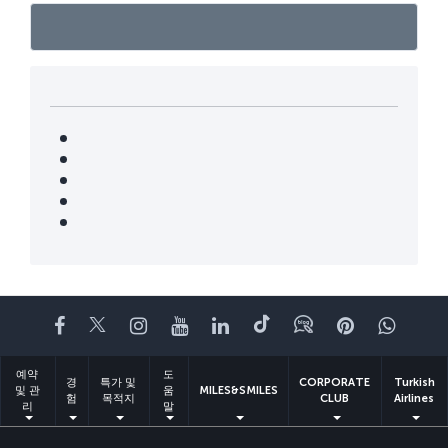
페이스북
트위터
인스타그램
유튜브
링크드인
틱톡
블로그
Pinterest
What
예약
도
경
특가 및
CORPORATE
Turkish
및 관
움
MILES&SMILES
험
목적지
CLUB
Airlines
리
말