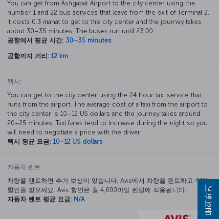
You can get from Ashgabat Airport to the city center using the
number 1 and 22 bus services that leave from the exit of Terminal 2.
It costs 0.3 manat to get to the city center and the journey takes
about 30–35 minutes. The buses run until 23:00.
공항에서 평균 시간:
30–35 minutes
공항까지 거리:
12 km
택시:
You can get to the city center using the 24 hour taxi service that
runs from the airport. The average cost of a taxi from the airport to
the city center is 10–12 US dollars and the journey takes around
20–25 minutes. Taxi fares tend to increase during the night so you
will need to negotiate a price with the driver.
택시 평균 요금:
10–12 US dollars
자동차 렌트:
차량을 렌트하면 추가 보상이 있습니다. Avis에서 차량을 렌트하고 40%
할인을 받으세요. Avis 할인은 월 4,000마일 렌탈에 적용됩니다.
문의하기
자동차 렌트 평균 요금:
N/A