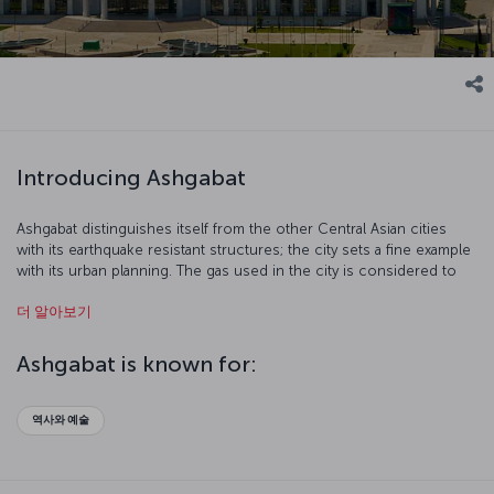
Introducing Ashgabat
Ashgabat distinguishes itself from the other Central Asian cities
with its earthquake resistant structures; the city sets a fine example
with its urban planning. The gas used in the city is considered to
be the cleanest source of energy in the world. As a result of that,
더 알아보기
the air is incredibly fresh.
Ashgabat is known for:
역사와 예술