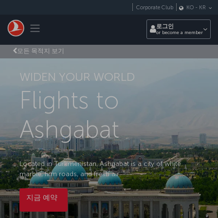
Skip to main content
Corporate Club
KO
-
KR
Toggle navigation
로그인
or become a member
모든 목적지 보기
WIDEN YOUR WORLD
Flights to
Ashgabat
Located in Turkmenistan, Ashgabat is a city of white
marble, firm roads, and fresh air.
지금 예약