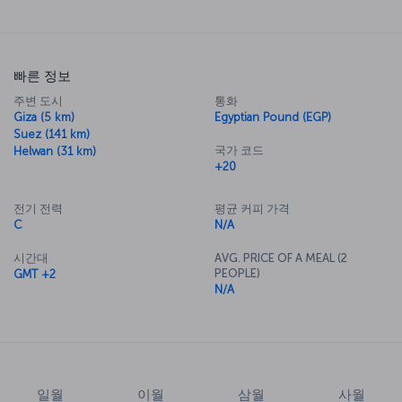
Cairo city center. Bus services are available between the airport and
several locations, including the city center. In addition, car rentals
and taxis are available at the airport. The drive to the city center
takes about 30 minutes.
빠른 정보
주변 도시
통화
Giza (5 km)
Egyptian Pound (EGP)
Suez (141 km)
국가 코드
Helwan (31 km)
+20
전기 전력
평균 커피 가격
C
N/A
시간대
AVG. PRICE OF A MEAL (2
PEOPLE)
GMT +2
N/A
일월
이월
삼월
사월