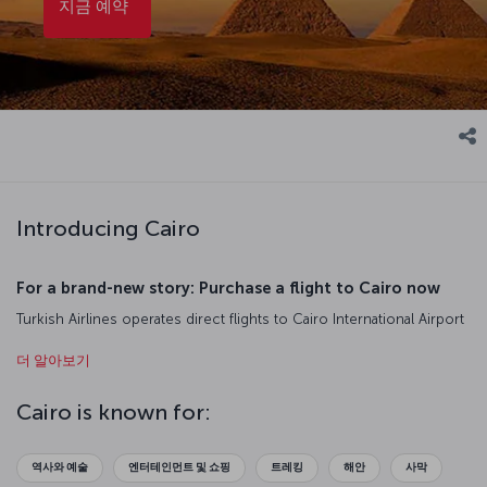
지금 예약
Introducing Cairo
For a brand-new story: Purchase a flight to Cairo now
Turkish Airlines operates direct flights to Cairo International Airport
(CAI) from Istanbul Airport (IST). Fly with Turkish Airlines and make
your trip to Cairo truly memorable. Experience the harmony of
더 알아보기
history and modern life while visiting Cairo highlights like the
Pyramids of Giza, one of the ancient world wonders. Purchase a
Cairo is known for:
Cairo flight ticket today to explore this centuries-old city.
About Cairo International Airport
역사와 예술
엔터테인먼트 및 쇼핑
트레킹
해안
사막
Cairo International Airport is approximately 20 kilometers from the