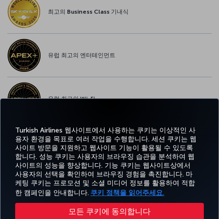
최고의 Business Class 기내식
유럽 최고의 엔터테인먼트
유럽 최고의 Wi-Fi
Turkish Airlines 웹사이트에서 사용하는 쿠키는 이상적인 사
용자 환경을 목표로 여러 작업을 수행합니다. 세션 쿠키는 웹
사이트 방문을 지원하고 웹사이트 기능이 활용될 수 있도록
페이스북
트위터
인스타그램
유튜브
링크드인
틱톡
블로그
Pinterest
What
합니다. 성능 쿠키는 사용자의 브라우징 습관을 분석하여 웹
사이트의 성능을 향상합니다. 기능 쿠키는 웹사이트상에서
사용자의 선택을 확인하여 브라우징 경험을 촉진합니다. 마
예약
도
경
특가 및
CORPORATE
Turkish
케팅 쿠키는 프로모션 및 소셜 미디어 정보를 활용하여 적합
및 관
움
MILES&SMILES
험
목적지
CLUB
Airlines
리
말
한 캠페인을 안내합니다.
쿠키 정책을 읽어주세요.
모든 쿠키에 동의합니다