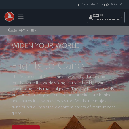
Skip to main content
Corporate Club
KO
-
KR
Toggle navigation
로그인
or become a member
모든 목적지 보기
WIDEN YOUR WORLD
Flights to Cairo
The fertile soil of Cairo shines with abundance and
fertility, while the world's longest river, the Nile, winds its
way through this magical place. The city has thousands
of years of history, art, culture and architecture behind it
and shares it all with every visitor. Amidst the majestic
ruins of antiquity sit the elegant minarets of more recent
glory.