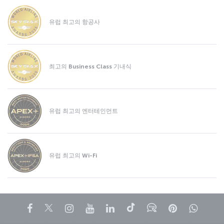
유럽 최고의 항공사
최고의 Business Class 기내식
유럽 최고의 엔터테인먼트
유럽 최고의 Wi-Fi
페이스북
트위터
인스타그램
유튜브
링크드인
틱톡
블로그
Pinterest
What