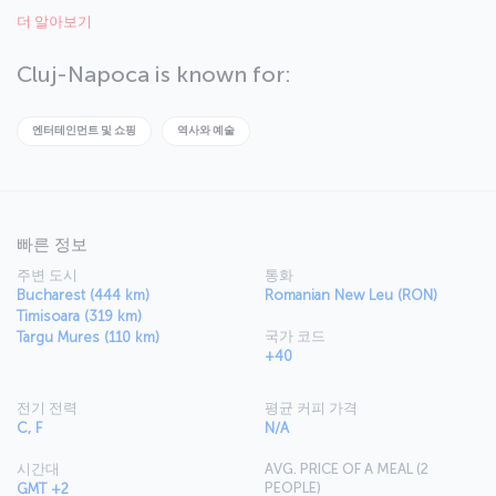
The city is Romania’s second biggest with a population of nearly
더 알아보기
325,000 and is in the northwest of the country, around the same
distance away from Bucharest, Belgrade, and Budapest. In addition
to its cafes filled with students, the city has many activities to enjoy,
Cluj-Napoca is known for:
including the annual Transylvania International Film Festival, the Jazz
in the Park festival, and the Untold Festival.
엔터테인먼트 및 쇼핑
역사와 예술
빠른 정보
주변 도시
통화
Bucharest (444 km)
Romanian New Leu (RON)
Timisoara (319 km)
국가 코드
Targu Mures (110 km)
+40
전기 전력
평균 커피 가격
C, F
N/A
시간대
AVG. PRICE OF A MEAL (2
PEOPLE)
GMT +2