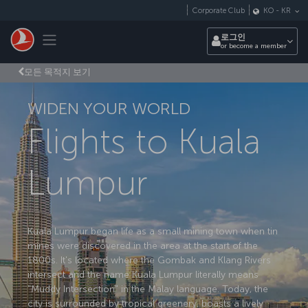
Skip to main content
Corporate Club
KO
-
KR
Toggle navigation
로그인
or become a member
모든 목적지 보기
WIDEN YOUR WORLD
Flights to Kuala
Lumpur
Kuala Lumpur began life as a small mining town when tin
mines were discovered in the area at the start of the
1800s. It's located where the Gombak and Klang Rivers
intersect and the name Kuala Lumpur literally means
"Muddy Intersection" in the Malay language. Today, the
city is surrounded by tropical greenery, boasts a lively