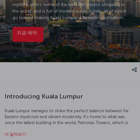
nightlife, offers some of the best electronics shopping in
the world, and is full of modern luxury hotels, all of which
go toward making Kuala Lumpur a fantastic destination.
지금 예약
Introducing Kuala Lumpur
Kuala Lumpur manages to strike the perfect balance between Far
Eastern mysticism and vibrant modernity. It's home to what was
once the tallest building in the world, Petronas Towers, which is
the perfect place to start your exploration of the city. In 1957, the
더 알아보기
British flag was lowered and the Malay flag raised in Merdeka Square,