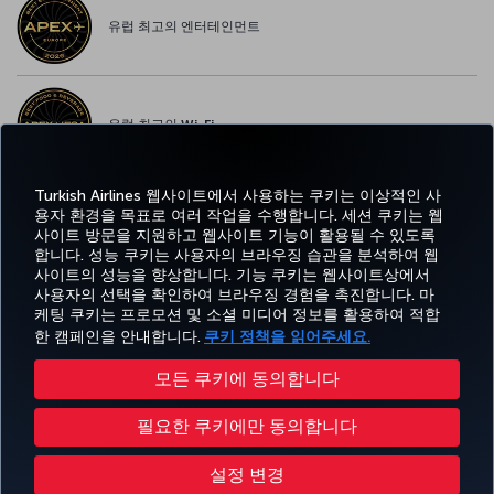
유럽 최고의 엔터테인먼트
유럽 최고의 Wi-Fi
Turkish Airlines 웹사이트에서 사용하는 쿠키는 이상적인 사
용자 환경을 목표로 여러 작업을 수행합니다. 세션 쿠키는 웹
사이트 방문을 지원하고 웹사이트 기능이 활용될 수 있도록
페이스북
트위터
인스타그램
유튜브
링크드인
틱톡
블로그
Pinterest
What
합니다. 성능 쿠키는 사용자의 브라우징 습관을 분석하여 웹
사이트의 성능을 향상합니다. 기능 쿠키는 웹사이트상에서
사용자의 선택을 확인하여 브라우징 경험을 촉진합니다. 마
예약
도
경
특가 및
CORPORATE
Turkish
및 관
움
MILES&SMILES
케팅 쿠키는 프로모션 및 소셜 미디어 정보를 활용하여 적합
험
목적지
CLUB
Airlines
리
말
한 캠페인을 안내합니다.
쿠키 정책을 읽어주세요.
모든 쿠키에 동의합니다
접근성
개인정보보호 및 쿠키 정책
법률 고시
승객 권리
쿠키 설정 변경
필요한 쿠키에만 동의합니다
항공교통이용자 서비스 계획
미국 DOT 고객 서비스 계획
EU 데이터 주체 권리
운송약관
Turkish Airlines Copyright © 1996 - 2026
설정 변경