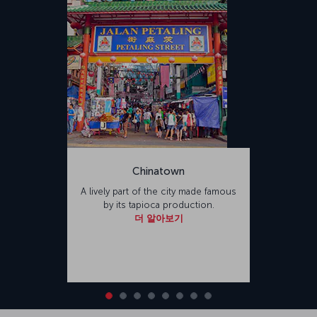
Chinatown
A lively part of the city made famous
by its tapioca production.
더 알아보기