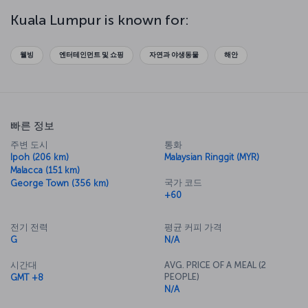
which you can explore along with the Malayan Railway Administration
Building. Be sure to explore the markets of the city, where you'll
Kuala Lumpur is known for:
find locally produced goods and electronics - just be sure you
haggle for the best price. Then take a trip to Menara KL Museum
and head up to the top floor for some breathtaking views of the
웰빙
엔터테인먼트 및 쇼핑
자연과 야생동물
해안
city. You'll also be able to try some of the best food Malaysian
cuisine has to offer in the tower's revolving restaurant.
빠른 정보
주변 도시
통화
Ipoh (206 km)
Malaysian Ringgit (MYR)
Malacca (151 km)
국가 코드
George Town (356 km)
+60
전기 전력
평균 커피 가격
G
N/A
시간대
AVG. PRICE OF A MEAL (2
PEOPLE)
GMT +8
N/A