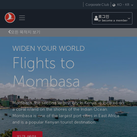
Skip to main content
Corporate Club
KO
-
KR
Toggle navigation
로그인
or become a member
모든 목적지 보기
WIDEN YOUR WORLD
Flights to
Mombasa
Mombasa, the second largest city in Kenya, is located on
a coral island on the shores of the Indian Ocean.
Mombasa is one of the largest port cities in East Africa
and is a popular Kenyan tourist destination.
지금 예약