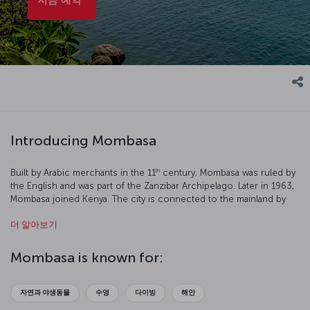
Introducing Mombasa
th
Built by Arabic merchants in the 11
century, Mombasa was ruled by
the English and was part of the Zanzibar Archipelago. Later in 1963,
Mombasa joined Kenya. The city is connected to the mainland by
bridges and ferries. The city is famous for its coral reefs and
더 알아보기
magnificent beaches which are surrounded by palm trees and make
Mombasa a great location for scuba divers.
Mombasa is known for:
자연과 야생동물
수영
다이빙
해안