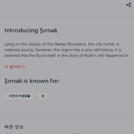
Introducing Şırnak
Lying on the slopes of the Namaz Mountains, the city center is
relatively young. However, the region has a very old history. It is
believed that the flood myth in the story of Noah’s Ark happened in
Şırnak, leading it to be known by the name “City of Noah”. Şırnak is
더 알아보기
an impressive city that that has witnessed the establishment of
numerous civilizations on Mesopotamian, Persian and Anatolian
lands. Let’s have a closer look at this city...
Şırnak is known for:
자연과 야생동물
산
빠른 정보