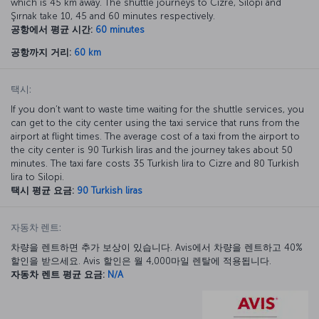
which is 45 km away. The shuttle journeys to Cizre, Silopi and
Şırnak take 10, 45 and 60 minutes respectively.
공항에서 평균 시간:
60 minutes
공항까지 거리:
60 km
택시:
If you don’t want to waste time waiting for the shuttle services, you
can get to the city center using the taxi service that runs from the
airport at flight times. The average cost of a taxi from the airport to
the city center is 90 Turkish liras and the journey takes about 50
minutes. The taxi fare costs 35 Turkish lira to Cizre and 80 Turkish
lira to Silopi.
택시 평균 요금:
90 Turkish liras
자동차 렌트:
차량을 렌트하면 추가 보상이 있습니다. Avis에서 차량을 렌트하고 40%
할인을 받으세요. Avis 할인은 월 4,000마일 렌탈에 적용됩니다.
자동차 렌트 평균 요금:
N/A