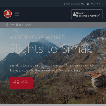
Skip to main content
Corporate Club
KO
-
KR
Toggle navigation
로그인
or become a member
모든 목적지 보기
WIDEN YOUR WORLD
Flights to Sirnak
Şırnak is located in the Southeastern Anatolia Region of
Türkiye, close to the border with Syria and Iraq.
지금 예약