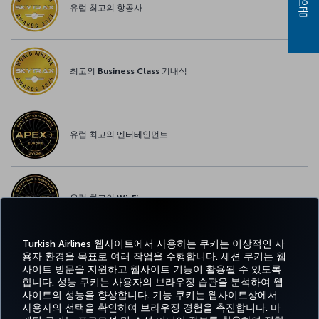
문의하기
유럽 최고의 항공사
최고의 Business Class 기내식
유럽 최고의 엔터테인먼트
유럽 최고의 Wi-Fi
Turkish Airlines 웹사이트에서 사용하는 쿠키는 이상적인 사
용자 환경을 목표로 여러 작업을 수행합니다. 세션 쿠키는 웹
사이트 방문을 지원하고 웹사이트 기능이 활용될 수 있도록
페이스북
트위터
인스타그램
유튜브
링크드인
틱톡
블로그
Pinterest
What
합니다. 성능 쿠키는 사용자의 브라우징 습관을 분석하여 웹
사이트의 성능을 향상합니다. 기능 쿠키는 웹사이트상에서
사용자의 선택을 확인하여 브라우징 경험을 촉진합니다. 마
예약
도
경
특가 및
CORPORATE
Turkish