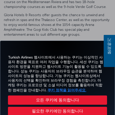
course on the Mediterranean Riviera and has two 18-hole
championship courses as well as the 9-hole Verde Golf Course.
Gloria Hotels & Resorts offer guests the chance to unwind and
refresh in spas and the Thalasso Center, as well as the opportunity
to enjoy world-famous shows at the 1054-capacity Arena
Amphitheatre. The Gogi Kids Club has special play and
entertainment areas to suit different age groups.
문의하기
For more detailed information please visit the
Glora Hotels
website.
Turkish Airlines 웹사이트에서 사용하는 쿠키는 이상적인 사
용자 환경을 목표로 여러 작업을 수행합니다. 세션 쿠키는 웹
사이트 방문을 지원하고 웹사이트 기능이 활용될 수 있도록
페이스북
트위터
인스타그램
유튜브
링크드인
틱톡
블로그
Pinterest
What
합니다. 성능 쿠키는 사용자의 브라우징 습관을 분석하여 웹
사이트의 성능을 향상합니다. 기능 쿠키는 웹사이트상에서
사용자의 선택을 확인하여 브라우징 경험을 촉진합니다. 마
예약
도
경
특가 및
CORPORATE
Turkish
케팅 쿠키는 프로모션 및 소셜 미디어 정보를 활용하여 적합
및 관
움
MILES&SMILES
험
목적지
CLUB
Airlines
리
말
한 캠페인을 안내합니다.
쿠키 정책을 읽어주세요.
모든 쿠키에 동의합니다
접근성
개인정보보호 및 쿠키 정책
법률 고시
승객 권리
쿠키 설정 변경
필요한 쿠키에만 동의합니다
항공교통이용자 서비스 계획
미국 DOT 고객 서비스 계획
EU 데이터 주체 권리
운송약관