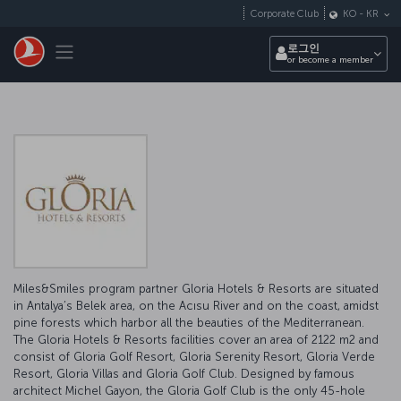
Skip to main content
Corporate Club
KO
-
KR
Toggle navigation
로그인
or become a member
Miles&Smiles program partner Gloria Hotels & Resorts are situated
in Antalya’s Belek area, on the Acısu River and on the coast, amidst
pine forests which harbor all the beauties of the Mediterranean.
The Gloria Hotels & Resorts facilities cover an area of 2122 m2 and
consist of Gloria Golf Resort, Gloria Serenity Resort, Gloria Verde
Resort, Gloria Villas and Gloria Golf Club. Designed by famous
architect Michel Gayon, the Gloria Golf Club is the only 45-hole